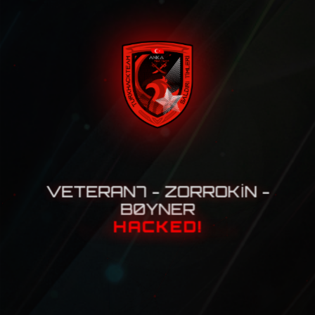
VETERAN7 - ZORROKİN -
B0YNER
HACKED!