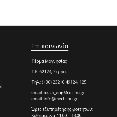
Επικοινωνία
Τέρμα Μαγνησίας
T.K. 62124, Σέρρες
Τηλ.: (+30) 23210 49124, 125
ού
email: mech_eng@cm.ihu.gr
email: info@mech.ihu.gr
Ώρες εξυπηρέτησης φοιτητών:
Καθημερινά: 11:00 – 13:00