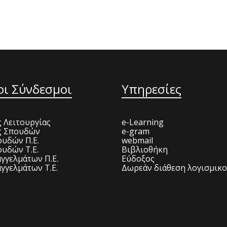
οι Σύνδεσμοι
Υπηρεσίες
 Λειτουργίας
e-Learning
ς Σπουδών
e-gram
υδών Π.Ε.
webmail
υδών Τ.Ε.
Βιβλιοθήκη
γγελμάτων Π.Ε.
Εύδοξος
γγελμάτων Τ.Ε.
Δωρεάν διάθεση λογισμικ