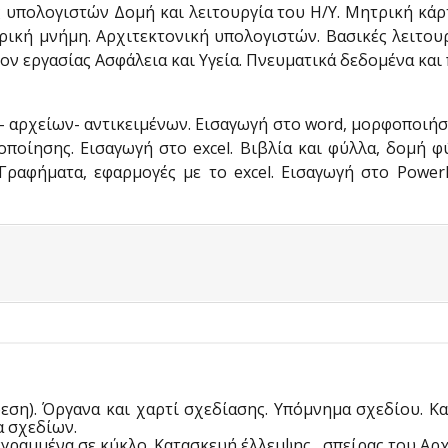
υπολογιστών Δομή και λειτουργία του Η/Υ. Μητρική κάρτ
ική μνήμη. Αρχιτεκτονική υπολογιστών. Βασικές λειτουρ
ν εργασίας Ασφάλεια και Υγεία. Πνευματικά δεδομένα κα
 αρχείων- αντικειμένων. Εισαγωγή στο word, μορφοποιήσ
δοποίησης. Εισαγωγή στο excel. Βιβλία και φύλλα, δομή
. Γραφήματα, εφαρμογές με το excel. Εισαγωγή στο Pow
εση). Όργανα και χαρτί σχεδίασης. Υπόμνημα σχεδίου. Κα
α σχεδίων.
γραμμένα σε κύκλο. Κατασκευή έλλειψης , σπείρας του Αρχ