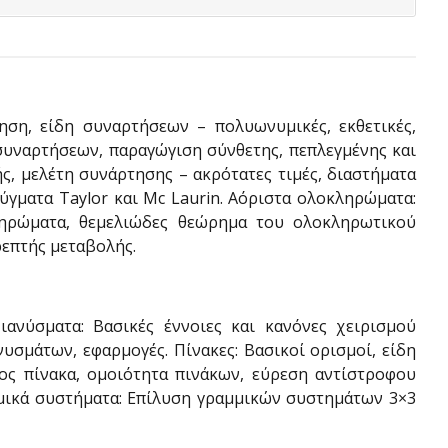
ηση, είδη συναρτήσεων – πολυωνυμικές, εκθετικές,
 συναρτήσεων, παραγώγιση σύνθετης, πεπλεγμένης και
ς, μελέτη συνάρτησης – ακρότατες τιμές, διαστήματα
τύγματα Taylor και Mc Laurin. Αόριστα ολοκληρώματα:
ηρώματα, θεμελιώδες θεώρημα του ολοκληρωτικού
επτής μεταβολής.
ιανύσματα: Βασικές έννοιες και κανόνες χειρισμού
υσμάτων, εφαρμογές. Πίνακες: Βασικοί ορισμοί, είδη
φος πίνακα, ομοιότητα πινάκων, εύρεση αντίστροφου
αμμικά συστήματα: Επίλυση γραμμικών συστημάτων 3×3