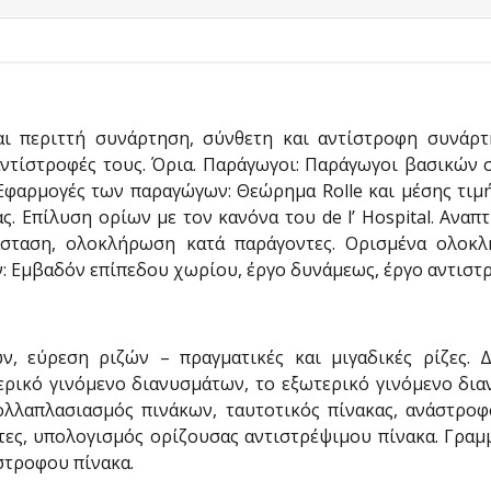
και περιττή συνάρτηση, σύνθετη και αντίστροφη συνάρτ
 αντίστροφές τους. Όρια. Παράγωγοι: Παράγωγοι βασικών
φαρμογές των παραγώγων: Θεώρημα Rolle και μέσης τιμή
. Επίλυση ορίων με τον κανόνα του de l’ Hospital. Αναπ
σταση, ολοκλήρωση κατά παράγοντες. Ορισμένα ολοκλ
 Εμβαδόν επίπεδου χωρίου, έργο δυνάμεως, έργο αντιστρ
, εύρεση ριζών – πραγματικές και μιγαδικές ρίζες. Δ
ρικό γινόμενο διανυσμάτων, το εξωτερικό γινόμενο διαν
ολλαπλασιασμός πινάκων, ταυτοτικός πίνακας, ανάστρο
ητες, υπολογισμός ορίζουσας αντιστρέψιμου πίνακα. Γρ
ίστροφου πίνακα.