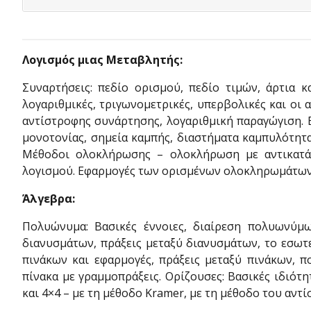
Λογισμός μιας Μεταβλητής:
Συναρτήσεις: πεδίο ορισμού, πεδίο τιμών, άρτια 
λογαριθμικές, τριγωνομετρικές, υπερβολικές και οι
αντίστροφης συνάρτησης, λογαριθμική παραγώγιση. Ε
μονοτονίας, σημεία καμπής, διαστήματα καμπυλότητας
Μέθοδοι ολοκλήρωσης – ολοκλήρωση με αντικατά
λογισμού. Εφαρμογές των ορισμένων ολοκληρωμάτων:
Άλγεβρα:
Πολυώνυμα: Βασικές έννοιες, διαίρεση πολυωνύμων
διανυσμάτων, πράξεις μεταξύ διανυσμάτων, το εσωτε
πινάκων και εφαρμογές, πράξεις μεταξύ πινάκων, π
πίνακα με γραμμοπράξεις. Ορίζουσες: Βασικές ιδιότ
και 4×4 – με τη μέθοδο Kramer, με τη μέθοδο του αντ