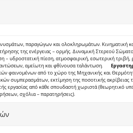
νυσμάτων, παραγώγων και ολοκληρωμάτων. Κινηματική και
διατήρησης της ενέργειας – ορμής. Δυναμική Στερεού Σώμα
ση – υδροστατική πίεση, ατμοσφαιρική, εσωτερική τριβή,
αλαντώσεων, αμείωτη και φθίνουσα ταλάντωση.
Εργαστηρ
ών φαινομένων από το χώρο της Μηχανικής και Θερμότητ
ικών συμπερασμάτων, εκτίμηση της ποσοτικής ακρίβειας 
ς εργασίας από κάθε σπουδαστή χωριστά (θεωρητικό υπό
ρήσεων, σχόλια – παρατηρήσεις).
κών