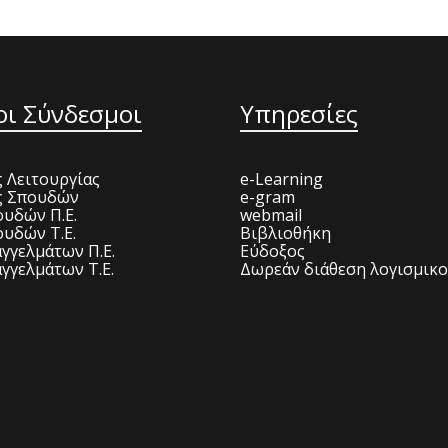
οι Σύνδεσμοι
Υπηρεσίες
 Λειτουργίας
e-Learning
ς Σπουδών
e-gram
υδών Π.Ε.
webmail
υδών Τ.Ε.
Βιβλιοθήκη
γγελμάτων Π.Ε.
Εύδοξος
γγελμάτων Τ.Ε.
Δωρεάν διάθεση λογισμικ