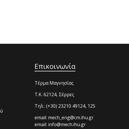
Επικοινωνία
Τέρμα Μαγνησίας
T.K. 62124, Σέρρες
Τηλ.: (+30) 23210 49124, 125
ού
email: mech_eng@cm.ihu.gr
email: info@mech.ihu.gr