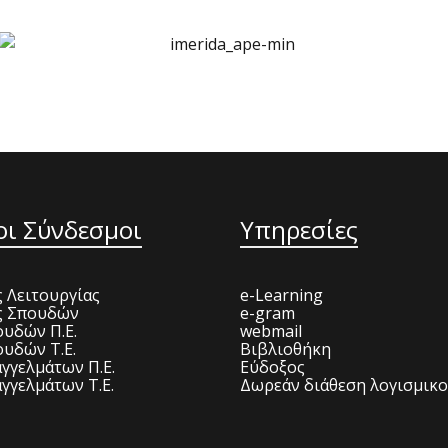
οι Σύνδεσμοι
Υπηρεσίες
 Λειτουργίας
e-Learning
ς Σπουδών
e-gram
υδών Π.Ε.
webmail
υδών Τ.Ε.
Βιβλιοθήκη
γγελμάτων Π.Ε.
Εύδοξος
γγελμάτων Τ.Ε.
Δωρεάν διάθεση λογισμικ