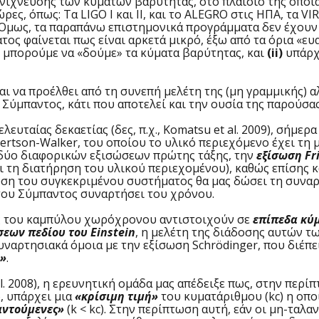
νίχνευσης των κυμάτων βαρύτητας, στο πλαίσιο της οποία
ς, όπως: Τα LIGO I και II, και το ALEGRO στις ΗΠΑ, τα V
. Όμως, τα παραπάνω επιστημονικά προγράμματα δεν έχουν
τος φαίνεται πως είναι αρκετά μικρό, έξω από τα όρια «
ε μπορούμε να «δούμε» τα κύματα βαρύτητας, και
(ii)
υπάρχ
να προέλθει από τη συνεπή μελέτη της (μη γραμμικής) 
ύμπαντος, κάτι που αποτελεί και την ουσία της παρούσας
ταίας δεκαετίας (δες, π.χ., Komatsu et al. 2009), σήμερ
rtson-Walker, του οποίου το υλικό περιεχόμενο έχει τη
 δύο διαφορικών εξισώσεων πρώτης τάξης, την
εξίσωση F
ι τη διατήρηση του υλικού περιεχομένου), καθώς επίσης 
ίλυση του συγκεκριμένου συστήματος θα μας δώσει τη συν
 του Σύμπαντος συναρτήσει του χρόνου.
ς του καμπύλου χωρόχρονου αντιστοιχούν σε
επίπεδα κύ
σεων πεδίου του Einstein
, η μελέτη της διάδοσης αυτών τ
συναρτησιακά όμοια με την εξίσωση Schrödinger, που διέπ
ύ»
.
. 2008), η ερευνητική ομάδα μας απέδειξε πως, στην περί
, υπάρχει μια
«κρίσιμη τιμή»
του κυματάριθμου (kc) η οπο
αντούμενες»
(k < kc). Στην περίπτωση αυτή, εάν οι μη-τα