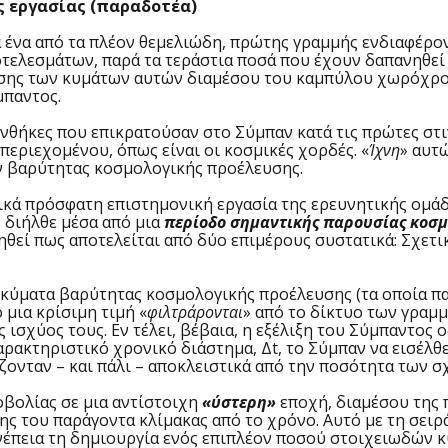
ς εργασίας (παραδοτέα)
α από τα πλέον θεμελιώδη, πρώτης γραμμής ενδιαφέρον
τελεσμάτων, παρά τα τεράστια ποσά που έχουν δαπανηθεί 
δοσης των κυμάτων αυτών διαμέσου του καμπύλου χωρόχρο
μπαντος.
θήκες που επικρατούσαν στο Σύμπαν κατά τις πρώτες στιγ
εριεχομένου, όπως είναι οι κοσμικές χορδές. «
Ίχνη
» αυτ
ν βαρύτητας κοσμολογικής προέλευσης.
 πρόσφατη επιστημονική εργασία της ερευνητικής ομάδας μ
ν διήλθε μέσα από μια
περίοδο σημαντικής παρουσίας κοσ
θεί πως αποτελείται από δύο επιμέρους συστατικά: Σχετικ
 κύματα βαρύτητας κοσμολογικής προέλευσης (τα οποία π
 μια κρίσιμη τιμή «
φιλτράρονται
» από το δίκτυο των γραμ
ισχύος τους. Εν τέλει, βέβαια, η εξέλιξη του Σύμπαντος
ακτηριστικό χρονικό διάστημα, Δt, το Σύμπαν να εισέλθει 
ζονταν – και πάλι – αποκλειστικά από την ποσότητα των σ
βολίας σε μια αντίστοιχη
«ύστερη»
εποχή, διαμέσου της
ς του παράγοντα κλίμακας από το χρόνο. Αυτό με τη σειρ
πεια τη δημιουργία ενός επιπλέον ποσού στοιχειωδών κυ