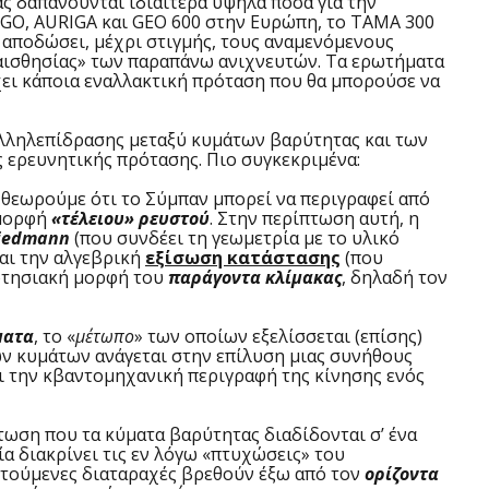
ς δαπανούνται ιδιαίτερα υψηλά ποσά για την
IRGO, AURIGA και GEO 600 στην Ευρώπη, το TAMA 300
 αποδώσει, μέχρι στιγμής, τους αναμενόμενους
ευαισθησίας» των παραπάνω ανιχνευτών. Τα ερωτήματα
ει κάποια εναλλακτική πρόταση που θα μπορούσε να
αλληλεπίδρασης μεταξύ κυμάτων βαρύτητας και των
 ερευνητικής πρότασης. Πιο συγκεκριμένα:
α θεωρούμε ότι το Σύμπαν μπορεί να περιγραφεί από
 μορφή
«τέλειου» ρευστού
. Στην περίπτωση αυτή, η
riedmann
(που συνδέει τη γεωμετρία με το υλικό
και την αλγεβρική
εξίσωση κατάστασης
(που
αρτησιακή μορφή του
παράγοντα κλίμακας
, δηλαδή τον
ματα
, το «
μέτωπο
» των οποίων εξελίσσεται (επίσης)
ων κυμάτων ανάγεται στην επίλυση μιας συνήθους
ει την κβαντομηχανική περιγραφή της κίνησης ενός
πτωση που τα κύματα βαρύτητας διαδίδονται σ’ ένα
ία διακρίνει τις εν λόγω «πτυχώσεις» του
λαντούμενες διαταραχές βρεθούν έξω από τον
ορίζοντα