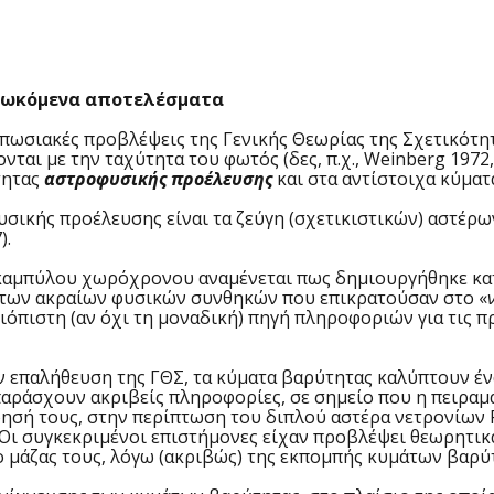
ιδιωκόμενα αποτελέσματα
υπωσιακές προβλέψεις της Γενικής Θεωρίας της Σχετικότητ
αι με την ταχύτητα του φωτός (δες, π.χ., Weinberg 1972, M
τητας
αστροφυσικής προέλευσης
και στα αντίστοιχα κύμα
ικής προέλευσης είναι τα ζεύγη (σχετικιστικών) αστέρων
7).
πύλου χωρόχρονου αναμένεται πως δημιουργήθηκε κατά τ
 των ακραίων φυσικών συνθηκών που επικρατούσαν στο «
ιόπιστη (αν όχι τη μοναδική) πηγή πληροφοριών για τις π
επαλήθευση της ΓΘΣ, τα κύματα βαρύτητας καλύπτουν ένα
αράσχουν ακριβείς πληροφορίες, σε σημείο που η πειραμα
ρησή τους, στην περίπτωση του διπλού αστέρα νετρονίων P
. Οι συγκεκριμένοι επιστήμονες είχαν προβλέψει θεωρητ
ο μάζας τους, λόγω (ακριβώς) της εκπομπής κυμάτων βαρύ