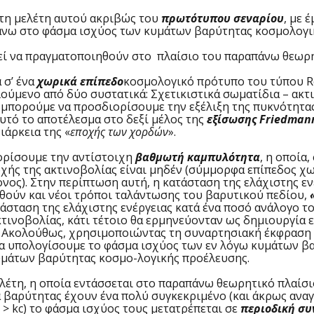
η μελέτη αυτού ακριβώς του
πρωτότυπου σεναρίου
, με 
 πάνω στο φάσμα ισχύος των κυμάτων βαρύτητας κοσμολογ
ί να πραγματοποιηθούν στο πλαίσιο του παραπάνω θεωρη
σ’ ένα
χωρικά επίπεδο
κοσμολογικό πρότυπο του τύπου Ro
λούμενο από δύο συστατικά: Σχετικιστικά σωματίδια – ακτ
μπορούμε να προσδιορίσουμε την εξέλιξη της πυκνότητα
αυτό το αποτέλεσμα στο δεξί μέλος της
εξίσωσης Friedman
διάρκεια της «
εποχής των χορδών
».
ρίσουμε την αντίστοιχη
βαθμωτή καμπυλότητα
, η οποία
ποχής της ακτινοβολίας είναι μηδέν (σύμμορφα επίπεδος 
ος). Στην περίπτωση αυτή, η κατάσταση της ελάχιστης εν
υθούν και νέοι τρόποι ταλάντωσης του βαρυτικού πεδίου,
άσταση της ελάχιστης ενέργειας κατά ένα ποσό ανάλογο 
τινοβολίας, κάτι τέτοιο θα ερμηνεύονταν ως δημιουργία 
ό. Ακολούθως, χρησιμοποιώντας τη συναρτησιακή έκφραση
 υπολογίσουμε το φάσμα ισχύος των εν λόγω κυμάτων βα
κυμάτων βαρύτητας κοσμο-λογικής προέλευσης.
, η οποία εντάσσεται στο παραπάνω θεωρητικό πλαίσιο, 
 βαρύτητας έχουν ένα πολύ συγκεκριμένο (και άκρως αναγν
 > kc) το φάσμα ισχύος τους μετατρέπεται σε
περιοδική σ