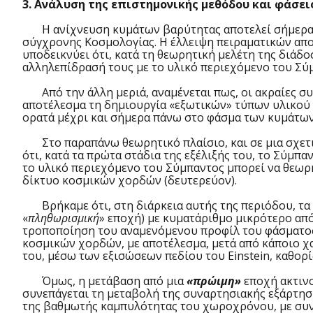
3. Ανάλυση της επιστημονικής μεθόδου και φάσει
Η ανίχνευση κυμάτων βαρύτητας αποτελεί σήμερα έν
σύγχρονης Κοσμολογίας. Η έλλειψη πειραματικών απο
υποδεικνύει ότι, κατά τη θεωρητική μελέτη της διά
αλληλεπίδρασή τους με το υλικό περιεχόμενο του Σύ
Από την άλλη μεριά, αναμένεται πως, οι ακραίες συν
αποτέλεσμα τη δημιουργία «εξωτικών» τύπων υλικού π
ορατά μέχρι και σήμερα πάνω στο φάσμα των κυμάτω
Στο παραπάνω θεωρητικό πλαίσιο, και σε μια σχετικά
ότι, κατά τα πρώτα στάδια της εξέλιξής του, το Σύμπα
το υλικό περιεχόμενο του Σύμπαντος μπορεί να θεωρη
δίκτυο κοσμικών χορδών (δευτερεύον).
Βρήκαμε ότι, στη διάρκεια αυτής της περιόδου, τα
«
πληθωρισμική
» εποχή) με κυματάριθμο μικρότερο από
τροποποίηση του αναμενόμενου προφίλ του φάσματος 
κοσμικών χορδών, με αποτέλεσμα, μετά από κάποιο χαρ
του, μέσω των εξισώσεων πεδίου του Einstein, καθορί
Όμως, η μετάβαση από μια
«πρώιμη»
εποχή ακτινο
συνεπάγεται τη μεταβολή της συναρτησιακής εξάρτηση
της βαθμωτής καμπυλότητας του χωροχρόνου, με συνέ