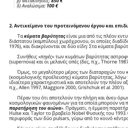
β) Μετακινήσεις:
850 €
δ) Αναλώσιμα:
100 €
2. Αντικείμενο του προτεινόμενου έργου και επ
Τα
κύματα βαρύτητας
είναι μια από τις πλέον εντ
διάστατου (καμπύλου) χωρόχρονου, οι οποίες διαδίδοντ
1976), και διακρίνονται σε δύο είδη: Στα κύματα βαρύ
Συνήθεις «
πηγές
» των κυμάτων βαρύτητας αστροφυσ
(supernova) και οι μελανές οπές (δες, π.χ., Thorne 198
Όμως, το μεγαλύτερο μέρος των διαταραχών του καμ
(κοσμολογικής προέλευσης) κύματα βαρύτητας, λόγω
ιδιαίτερα χαρακτηριστικά και αποτελούν την πλέον αξ
π.χ., Allen 1997, Maggiore 2000, Grishchuk et al. 2001).
Πέραν του ότι αποτελούν την πλήρη και άνευ όρων 
κοσμολογικών φαινομένων για τα οποία μπορούν να π
παρατήρηση του αιώνα
». Πράγματι, η έμμεση παρατή
Hulse και Taylor το βραβείο Nobel Φυσικής του 1993
περιφοράς των δύο pulsars, γύρω από το κοινό κέντρ