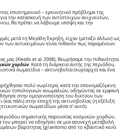
τος επιστημονικό – ερευνητικό πρόβλημα της
για την κατασκευή των αντίστοιχων ανιχνευτών,
νου, θα πρέπει να λάβουμε υπόψη και την
μές μετά τη Μεγάλη Έκρηξη, είχαν (μεταξύ άλλων) ως
ών των αντικειμένων είναι πιθανόν πως παραμένουν
ας (Kleidis et al. 2008), θεωρήσαμε την πιθανότητα
μικών χορδών
. Κατά τη διάρκεια αυτής της περιόδου,
ιστικά σωματίδια – ακτινοβολία (κυρίαρχο) και ένα
αρήχθησαν πολύ νωρίτερα, κατά την επονομαζόμενη
μικών τοπολογικών ανωμαλιών, οδηγώντας σε εμφανή
 οδήγησε στην ομογενοποίηση του δικτύου των
(και πάλι) στην εποχή της ακτινοβολίας (η εξέλιξή
χετικιστικών σωματιδίων μέσα σ’ αυτό).
 περιόδου σημαντικής παρουσίας κοσμικών χορδών,
ά του μπορεί να οδηγήσει σε μια ασυνεχή μεταβολή
μάτων βαρύτητας (gravitons) από το κβαντικό κενό.