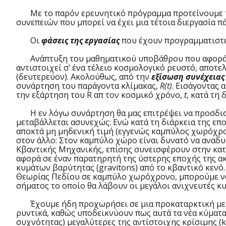
Με το παρόν ερευνητικό πρόγραμμα προτείνουμε τ
συνεπειών που μπορεί να έχει μια τέτοια διεργασία
Οι
φάσεις της εργασίας
που έχουν προγραμματιστε
Ανάπτυξη του μαθηματικού υποβάθρου που αφορά 
αντιστοιχεί σ’ ένα τέλειο κοσμολογικό ρευστό, αποτε
(δευτερεύον). Ακολούθως, από την
εξίσωση συνέχειας
συνάρτηση του παράγοντα κλίμακας,
R(t)
. Εισάγοντας 
την εξάρτηση του R απ τον κοσμικό χρόνο,
t
, κατά τη 
Η εν λόγω συνάρτηση θα μας επιτρέψει να προσδιο
μεταβάλλεται ασυνεχώς: Ενώ κατά τη διάρκεια της ε
αποκτά μη μηδενική τιμή (εγγενώς καμπύλος χωρόχρον
στον άλλο: Στον καμπύλο χώρο είναι δυνατό να αναδ
Κβαντικής Μηχανικής, επίσης συνεισφέρουν στην κατ
αφορά σε έναν παρατηρητή της ύστερης εποχής της ακ
κυμάτων βαρύτητας (gravitons) από το κβαντικό κεν
Θεωρίας Πεδίου σε καμπύλο χωρόχρονο, μπορούμε να
σήματος το οποίο θα λάβουν οι μεγάλοι ανιχνευτές 
Έχουμε ήδη προχωρήσει σε μια προκαταρκτική μελέτη
ρυντικά, καθώς υποδεικνύουν πως αυτά τα νέα κύματα
συχνότητας) μεγαλύτερες της αντίστοιχης κρίσιμης (k