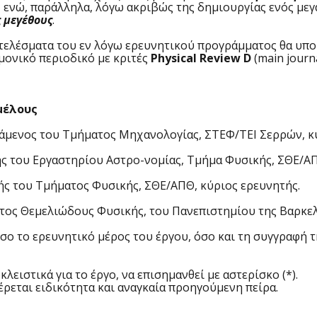
, ενώ, παράλληλα, λόγω ακριβώς της δημιουργίας ενός μ
ς μεγέθους
.
τελέσματα του εν λόγω ερευνητικού προγράμματος θα υπ
μονικό περιοδικό με κριτές
Physical Review D
(main journ
μέλους
τάμενος του Τμήματος Μηχανολογίας, ΣΤΕΦ/ΤΕΙ Σερρών, κύ
ής του Εργαστηρίου Αστρο-νομίας, Τμήμα Φυσικής, ΣΘΕ/ΑΠ
ής του Τμήματος Φυσικής, ΣΘΕ/ΑΠΘ, κύριος ερευνητής.
ματος Θεμελιώδους Φυσικής, του Πανεπιστημίου της Βαρκελ
σο το ερευνητικό μέρος του έργου, όσο και τη συγγραφή τ
ειστικά για το έργο, να επισημανθεί με αστερίσκο (*).
ρεται ειδικότητα και αναγκαία προηγούμενη πείρα.