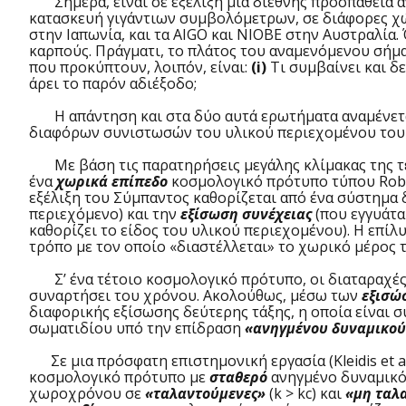
Σήμερα, είναι σε εξέλιξη μια διεθνής προσπάθεια α
κατασκευή γιγάντιων συμβολόμετρων, σε διάφορες χώρε
στην Ιαπωνία, και τα AIGO και NIOBE στην Αυστραλία
καρπούς. Πράγματι, το πλάτος του αναμενόμενου σήμα
που προκύπτουν, λοιπόν, είναι:
(i)
Τι συμβαίνει και δ
άρει το παρόν αδιέξοδο;
Η απάντηση και στα δύο αυτά ερωτήματα αναμένεται 
διαφόρων συνιστωσών του υλικού περιεχομένου του Σ
Με βάση τις παρατηρήσεις μεγάλης κλίμακας της τελευ
ένα
χωρικά επίπεδο
κοσμολογικό πρότυπο τύπου Robe
εξέλιξη του Σύμπαντος καθορίζεται από ένα σύστημα
περιεχόμενο) και την
εξίσωση συνέχειας
(που εγγυάτα
καθορίζει το είδος του υλικού περιεχομένου). Η επ
τρόπο με τον οποίο «διαστέλλεται» το χωρικό μέρος
Σ’ ένα τέτοιο κοσμολογικό πρότυπο, οι διαταραχέ
συναρτήσει του χρόνου. Ακολούθως, μέσω των
εξισώ
διαφορικής εξίσωσης δεύτερης τάξης, η οποία είναι 
σωματιδίου υπό την επίδραση
«ανηγμένου δυναμικο
Σε μια πρόσφατη επιστημονική εργασία (Kleidis et al
κοσμολογικό πρότυπο με
σταθερό
ανηγμένο δυναμικό
χωροχρόνου σε
«ταλαντούμενες»
(k > kc) και
«μη ταλ