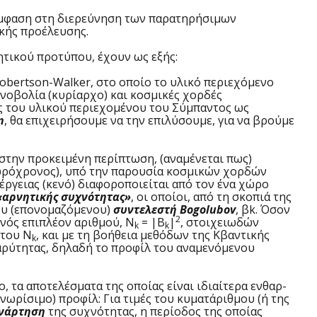
έμφαση στη διερεύνηση των παρατηρήσιμων
ικής προέλευσης.
τικού προτύπου, έχουν ως εξής:
bertson-Walker, στο οποίο το υλικό περιεχόμενο
ινοβολία (κυρίαρχο) και κοσμικές χορδές
ς του υλικού περιεχομένου του Σύμπαντος ως
n
, θα επιχειρήσουμε να την επιλύσουμε, για να βρούμε
, στην προκειμένη περίπτωση, (αναμένεται πως)
χωρόχρονος), υπό την παρουσία κοσμικών χορδών
έργειας (κενό) διαφοροποιείται από τον ένα χώρο
«αρνητικής συχνότητας»
, οι οποίοι, από τη σκοπιά της
του (επονομαζόμενου)
συντελεστή Bogolubov
, βk. Όσον
2
ενός επιπλέον αριθμού, N
= |B
|
, στοιχειωδών
k
k
 του N
, και με τη βοήθεια μεθόδων της Κβαντικής
k
ρύτητας, δηλαδή το προφίλ του αναμενόμενου
τα αποτελέσματα της οποίας είναι ιδιαίτερα ενθαρ-
ωρίσιμο) προφίλ: Για τιμές του κυματάριθμου (ή της
υνάρτηση
της συχνότητας, η περίοδος της οποίας