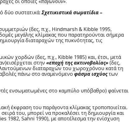
ραχές οι οποίες «
παγώνουν
».
ό δύο συστατικά:
Σχετικιστικά σωματίδια –
υμμετριών (δες, π.χ., Hindmarsh & Kibble 1995,
ς δομές μεγάλης κλίμακας που παρατηρούνται σήμερα
 δημιουργία διαταραχών της πυκνότητας, τις
ικών χορδών (δες, π.χ., Kibble 1985) και, έτσι, μετά
αν)εισέρχεται στην
«εποχή της ακτινοβολίας»
(δες,
 μη-ταλαντούμενων διαταραχών του χωροχρόνου κατά τη
εταβολές πάνω στο αναμενόμενο
φάσμα ισχύος
των
ές ενσωματωμένες στο καμπύλο υπόβαθρο) φαίνεται
ακή έκφραση του παράγοντα κλίμακας τροποποιείται.
 σειρά του, μπορεί να προκαλέσει τη δημιουργία και
Davies 1982, Sahni 1990), με αποτέλεσμα την ενίσχυση