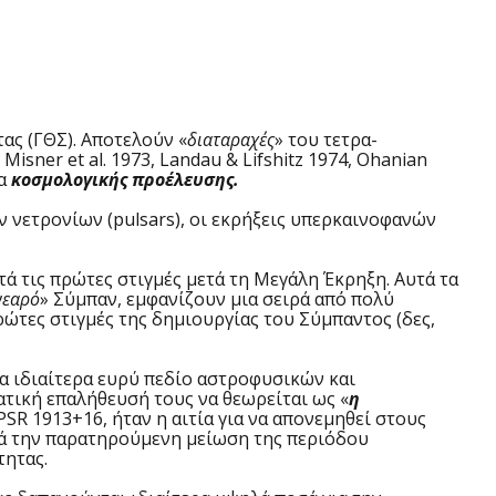
ας (ΓΘΣ). Αποτελούν «
διαταραχές
» του τετρα-
isner et al. 1973, Landau & Lifshitz 1974, Ohanian
τα
κοσμολογικής προέλευσης.
 νετρονίων (pulsars), οι εκρήξεις υπερκαινοφανών
ις πρώτες στιγμές μετά τη Μεγάλη Έκρηξη. Αυτά τα
νεαρό
» Σύμπαν, εμφανίζουν μια σειρά από πολύ
ρώτες στιγμές της δημιουργίας του Σύμπαντος (δες,
 ιδιαίτερα ευρύ πεδίο αστροφυσικών και
τική επαλήθευσή τους να θεωρείται ως «
η
SR 1913+16, ήταν η αιτία για να απονεμηθεί στους
ικά την παρατηρούμενη μείωση της περιόδου
τητας.