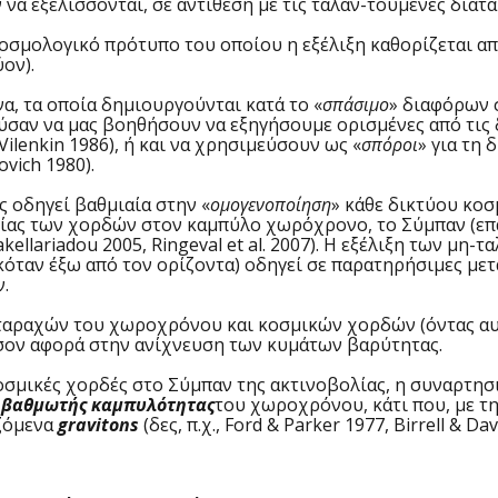
α εξελίσσονται, σε αντίθεση με τις ταλαν-τούμενες διατα
σμολογικό πρότυπο του οποίου η εξέλιξη καθορίζεται απ
ύον).
, τα οποία δημιουργούνται κατά το «
σπάσιμο
» διαφόρων σ
ρούσαν να μας βοηθήσουν να εξηγήσουμε ορισμένες από τι
., Vilenkin 1986), ή και να χρησιμεύσουν ως «
σπόροι
» για τη
ovich 1980).
 οδηγεί βαθμιαία στην «
ομογενοποίηση
» κάθε δικτύου κοσμ
σίας των χορδών στον καμπύλο χωρόχρονο, το Σύμπαν (επ
 Sakellariadou 2005, Ringeval et al. 2007). Η εξέλιξη των
σκόταν έξω από τον ορίζοντα) οδηγεί σε παρατηρήσιμες μ
ν.
ραχών του χωροχρόνου και κοσμικών χορδών (όντας αυτ
ον αφορά στην ανίχνευση των κυμάτων βαρύτητας.
μικές χορδές στο Σύμπαν της ακτινοβολίας, η συναρτησι
ς
βαθμωτής καμπυλότητας
του χωροχρόνου, κάτι που, με τη
ζόμενα
gravitons
(δες, π.χ., Ford & Parker 1977, Birrell & 