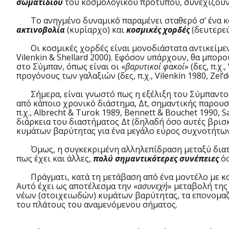
σωματιδίου
του κοσμολογικού προτύπου, συνεχίζουν ν
Το ανηγμένο δυναμικό παραμένει σταθερό σ’ ένα κο
ακτινοβολία
(κυρίαρχο) και
κοσμικές χορδές
(δευτερε
Οι κοσμικές χορδές είναι μονοδιάστατα αντικείμενα
Vilenkin & Shellard 2000). Εφόσον υπάρχουν, θα μπο
στο Σύμπαν, όπως είναι οι «
βαρυτικοί φακοί
» (δες, π.χ
προγόνους των γαλαξιών (δες, π.χ., Vilenkin 1980, Zel’d
Σήμερα, είναι γνωστό πως η εξέλιξη του Σύμπαντος
από κάποιο χρονικό διάστημα, Δt, σημαντικής παρου
π.χ., Albrecht & Turok 1989, Bennett & Bouchet 1990,
διάρκεια του διαστήματος Δt (δηλαδή όσο αυτές βρι
κυμάτων βαρύτητας για ένα μεγάλο εύρος συχνοτήτω
Όμως, η συγκεκριμένη αλληλεπίδραση μεταξύ διατα
πως έχει και άλλες,
πολύ σημαντικότερες συνέπειες
όσ
Πράγματι, κατά τη μετάβαση από ένα μοντέλο με κοσ
Αυτό έχει ως αποτέλεσμα την «
ασυνεχή
» μεταβολή τη
νέων (στοιχειωδών) κυμάτων βαρύτητας, τα επονομα
του πλάτους του αναμενόμενου σήματος.