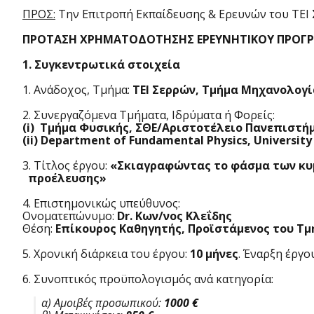
ΠΡΟΣ:
Την Επιτροπή Εκπαίδευσης & Ερευνών του ΤΕΙ
ΠΡΟΤΑΣΗ ΧΡΗΜΑΤΟΔΟΤΗΣΗΣ ΕΡΕΥΝΗΤΙΚΟΥ ΠΡΟ
1. Συγκεντρωτικά στοιχεία
1. Ανάδοχος, Τμήμα:
ΤΕΙ Σερρών, Τμήμα Μηχανολογί
2. Συνεργαζόμενα Τμήματα, Ιδρύματα ή Φορείς:
(i) Τμήμα Φυσικής, ΣΘΕ/Αριστοτέλειο Πανεπιστή
(ii) Department of Fundamental Physics, University
3. Τίτλος έργου:
«Σκιαγραφώντας το φάσμα των κυ
προέλευσης»
4. Επιστημονικώς υπεύθυνος:
Ονοματεπώνυμο:
Dr. Κων/νος Κλεΐδης
Θέση:
Επίκουρος Καθηγητής, Προϊστάμενος του Τ
5. Χρονική διάρκεια του έργου:
10 μήνες
. Έναρξη έργο
6. Συνοπτικός προϋπολογισμός ανά κατηγορία:
α) Αμοιβές προσωπικού:
1000 €