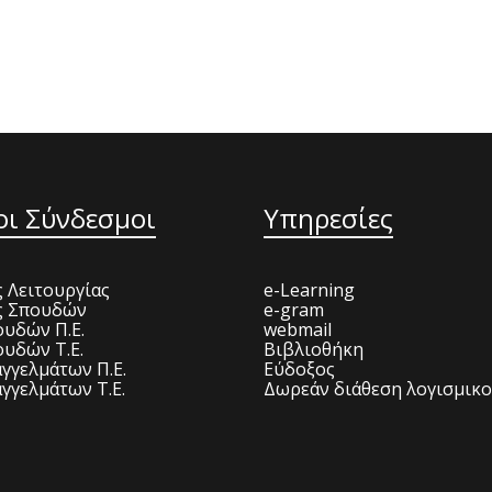
οι Σύνδεσμοι
Υπηρεσίες
 Λειτουργίας
e-Learning
ς Σπουδών
e-gram
υδών Π.Ε.
webmail
υδών Τ.Ε.
Βιβλιοθήκη
γγελμάτων Π.Ε.
Εύδοξος
γγελμάτων Τ.Ε.
Δωρεάν διάθεση λογισμικ