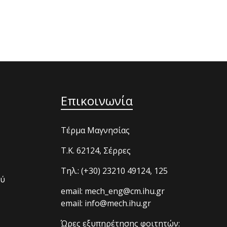
Επικοινωνία
Τέρμα Μαγνησίας
T.K. 62124, Σέρρες
Τηλ.: (+30) 23210 49124, 125
ού
email: mech_eng@cm.ihu.gr
email: info@mech.ihu.gr
Ώρες εξυπηρέτησης φοιτητών: