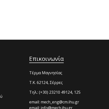
Επικοινωνία
Τέρμα Μαγνησίας
T.K. 62124, Σέρρες
Τηλ.: (+30) 23210 49124, 125
ού
email: mech_eng@cm.ihu.gr
email: info@mech.ihu.gr