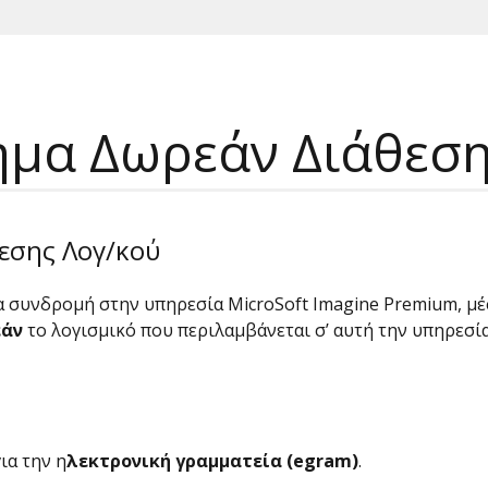
μα Δωρεάν Διάθεση
σης Λογ/κού
συνδρομή στην υπηρεσία MicroSoft Imagine Premium, μέσ
άν
το λογισμικό που περιλαμβάνεται σ’ αυτή την υπηρεσία
ια την η
λεκτρονική γραμματεία (
egram)
.