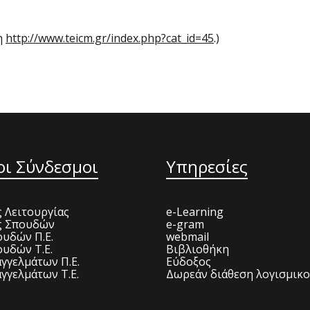
η
http://www.teicm.gr/index.php?cat_id=45
.)
οι Σύνδεσμοι
Υπηρεσίες
 Λειτουργίας
e-Learning
ς Σπουδών
e-gram
υδών Π.Ε.
webmail
υδών Τ.Ε.
Βιβλιοθήκη
γγελμάτων Π.Ε.
Εύδοξος
γγελμάτων Τ.Ε.
Δωρεάν διάθεση λογισμικ