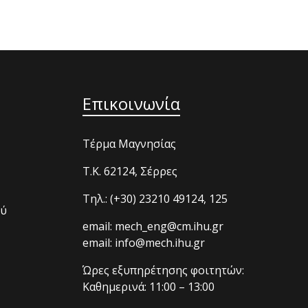
Επικοινωνία
Τέρμα Μαγνησίας
T.K. 62124, Σέρρες
Τηλ.: (+30) 23210 49124, 125
ού
email: mech_eng@cm.ihu.gr
email: info@mech.ihu.gr
Ώρες εξυπηρέτησης φοιτητών:
Καθημερινά: 11:00 – 13:00