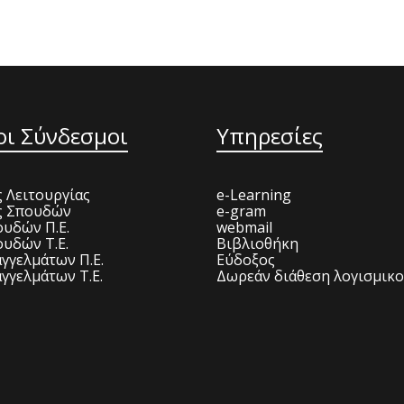
οι Σύνδεσμοι
Υπηρεσίες
 Λειτουργίας
e-Learning
ς Σπουδών
e-gram
υδών Π.Ε.
webmail
υδών Τ.Ε.
Βιβλιοθήκη
γγελμάτων Π.Ε.
Εύδοξος
γγελμάτων Τ.Ε.
Δωρεάν διάθεση λογισμικ