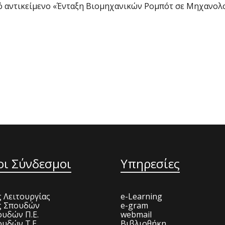
κό αντικείμενο «Ένταξη Βιομηχανικών Ρομπότ σε Μηχανο
οι Σύνδεσμοι
Υπηρεσίες
 Λειτουργίας
e-Learning
ς Σπουδών
e-gram
υδών Π.Ε.
webmail
υδών Τ.Ε.
Βιβλιοθήκη