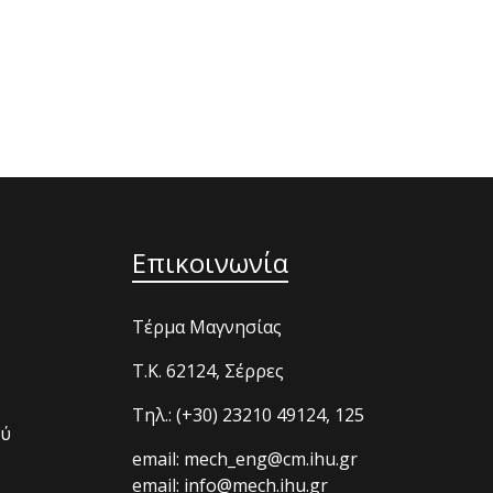
Επικοινωνία
Τέρμα Μαγνησίας
T.K. 62124, Σέρρες
Τηλ.: (+30) 23210 49124, 125
ού
email: mech_eng@cm.ihu.gr
email: info@mech.ihu.gr