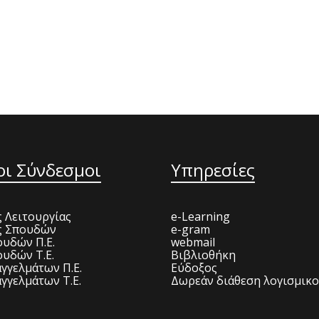
οι Σύνδεσμοι
Υπηρεσίες
 Λειτουργίας
e-Learning
ς Σπουδών
e-gram
υδών Π.Ε.
webmail
υδών Τ.Ε.
Βιβλιοθήκη
γγελμάτων Π.Ε.
Εύδοξος
γγελμάτων Τ.Ε.
Δωρεάν διάθεση λογισμικ