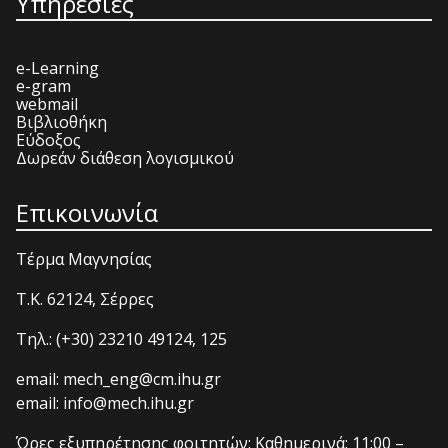
Υπηρεσίες
e-Learning
e-gram
webmail
Βιβλιοθήκη
Εύδοξος
Δωρεάν διάθεση λογισμικού
Επικοινωνία
Τέρμα Μαγνησίας
T.K. 62124, Σέρρες
Τηλ.: (+30) 23210 49124, 125
email: mech_eng@cm.ihu.gr
email: info@mech.ihu.gr
Ώρες εξυπηρέτησης φοιτητών: Καθημερινά: 11:00 –