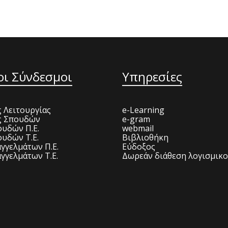
οι Σύνδεσμοι
Υπηρεσίες
 Λειτουργίας
e-Learning
ς Σπουδών
e-gram
υδών Π.Ε.
webmail
υδών Τ.Ε.
Βιβλιοθήκη
γγελμάτων Π.Ε.
Εύδοξος
γγελμάτων Τ.Ε.
Δωρεάν διάθεση λογισμικ