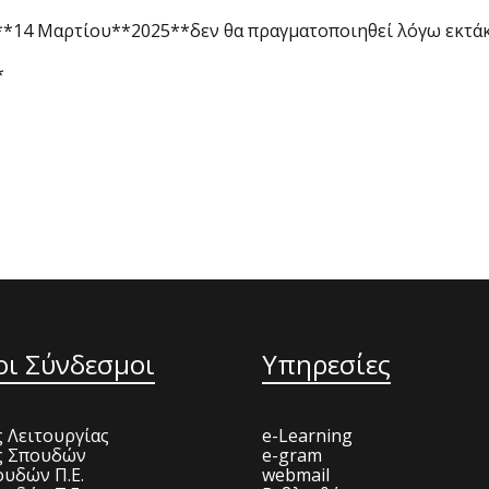
*14 Μαρτίου**2025**δεν θα πραγματοποιηθεί λόγω εκτάκ
*
οι Σύνδεσμοι
Υπηρεσίες
 Λειτουργίας
e-Learning
ς Σπουδών
e-gram
υδών Π.Ε.
webmail