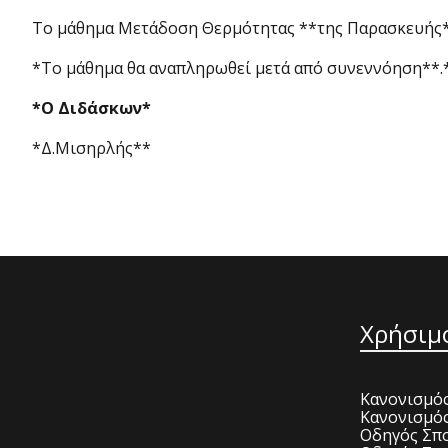
Το μάθημα Μετάδοση Θερμότητας **της Παρασκευής*
*Το μάθημα θα αναπληρωθεί μετά από συνεννόηση**.
*
Ο Διδάσκων
*
*Δ.Μισηρλής**
Χρήσιμ
Κανονισμός
Κανονισμό
Οδηγός Σπο