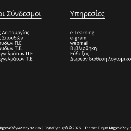
οι Σύνδεσμοι
Υπηρεσίες
 Λειτουργίας
e-Learning
ς Σπουδών
e-gram
υδών Π.Ε.
webmail
υδών Τ.Ε.
Βιβλιοθήκη
γγελμάτων Π.Ε.
Εύδοξος
γγελμάτων Τ.Ε.
Δωρεάν διάθεση λογισμικ
ηχανολόγων Μηχανικών | DynaByte.gr® © 2026
Theme:
Τμήμα Μηχανολογία