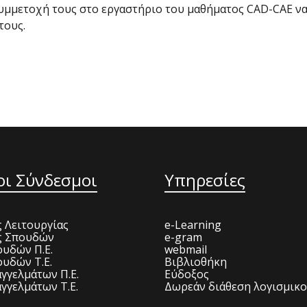
υμμετοχή τους στο εργαστήριο του μαθήματος CAD-CAE ν
τους.
οι Σύνδεσμοι
Υπηρεσίες
 Λειτουργίας
e-Learning
ς Σπουδών
e-gram
υδών Π.Ε.
webmail
υδών Τ.Ε.
Βιβλιοθήκη
γγελμάτων Π.Ε.
Εύδοξος
γγελμάτων Τ.Ε.
Δωρεάν διάθεση λογισμικ