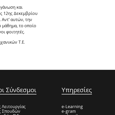
ργάνωση και
ης 12ης Δεκεμβρίου
 Αντ’ αυτών, την
ό μάθημα, το οποίο
οι φοιτητές.
χανικών Τ.Ε.
οι Σύνδεσμοι
Υπηρεσίες
 Λειτουργίας
e-Learning
ς Σπουδών
e-gram