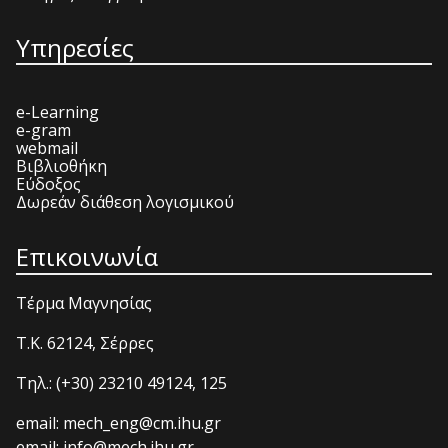
Υπηρεσίες
e-Learning
e-gram
webmail
Βιβλιοθήκη
Εύδοξος
Δωρεάν διάθεση λογισμικού
Επικοινωνία
Τέρμα Μαγνησίας
T.K. 62124, Σέρρες
Τηλ.: (+30) 23210 49124, 125
email: mech_eng@cm.ihu.gr
email: info@mech.ihu.gr