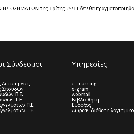
Σ ΟΧΗΜΑΤΩΝ της Τρίτης 25/11 δεν θα πραγματοποιηθού
οι Σύνδεσμοι
Υπηρεσίες
 Λειτουργίας
e-Learning
ς Σπουδών
e-gram
υδών Π.Ε.
webmail
υδών Τ.Ε.
Βιβλιοθήκη
γγελμάτων Π.Ε.
Εύδοξος
γγελμάτων Τ.Ε.
Δωρεάν διάθεση λογισμικ