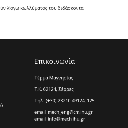
ν λ’ογω κωλλύματος του διδάσκοντα.
Επικοινωνία
Τέρμα Μαγνησίας
T.K. 62124, Σέρρες
Τηλ.: (+30) 23210 49124, 125
ού
email: mech_eng@cm.ihu.gr
email: info@mech.ihu.gr