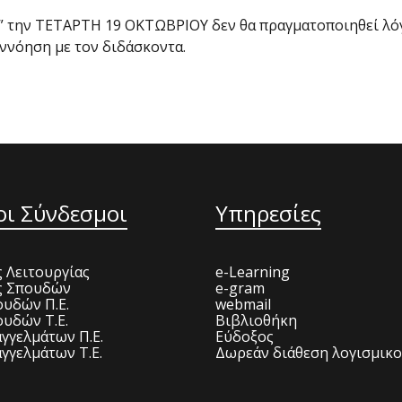
ην ΤΕΤΑΡΤΗ 19 ΟΚΤΩΒΡΙΟΥ δεν θα πραγματοποιηθεί λόγω 
ννόηση με τον διδάσκοντα.
οι Σύνδεσμοι
Υπηρεσίες
 Λειτουργίας
e-Learning
ς Σπουδών
e-gram
υδών Π.Ε.
webmail
υδών Τ.Ε.
Βιβλιοθήκη
γγελμάτων Π.Ε.
Εύδοξος
γγελμάτων Τ.Ε.
Δωρεάν διάθεση λογισμικ