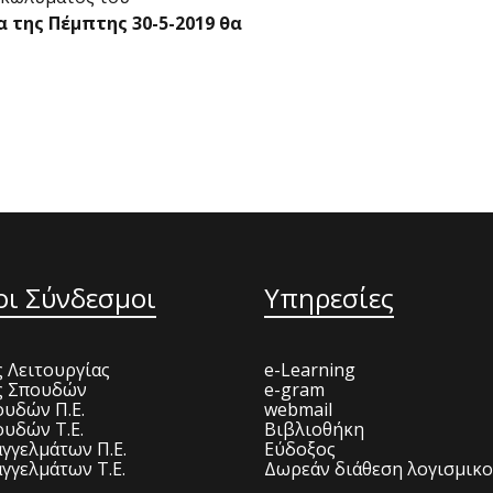
 της Πέμπτης 30-5-2019 θα
οι Σύνδεσμοι
Υπηρεσίες
 Λειτουργίας
e-Learning
ς Σπουδών
e-gram
υδών Π.Ε.
webmail
υδών Τ.Ε.
Βιβλιοθήκη
γγελμάτων Π.Ε.
Εύδοξος
γγελμάτων Τ.Ε.
Δωρεάν διάθεση λογισμικ