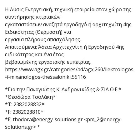
Η Λύσις Ενεργειακή, τεχνική εταιρεία στον χώρο της
συντήρησης κτιριακών
εγκαταστάσεων αναζητά εργοδηγό ή αρχιτεχνίτη 4ης
Ειδικότητας (Θερμαστή) για
εργασία πλήρους απασχόλησης.
Απαιτούμενα: Άδεια Αρχιτεχνίτη ή Εργοδηγού 4ης
ειδικότητας και ένα έτος
βεβαιωμένης εργασιακής εμπειρίας.
https://www.agx.gr/categories/ad/agx,260/ilektrologos
-i-mixanologos-thessaloniki,55116
*Για την Παναγιώτης Κ. Ανδρονικίδης & ΣΙΑ Ο.Ε.*
*Θεοδώρα Τσολάκη*
*Τ: 2382028832*
*F: 2382028810*
*E: thodora@energy-solutions.gr <pm_2@energy-
solutions.gr> *