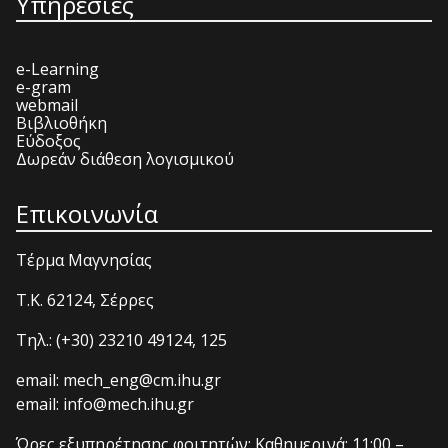
Υπηρεσίες
e-Learning
e-gram
webmail
Βιβλιοθήκη
Εύδοξος
Δωρεάν διάθεση λογισμικού
Επικοινωνία
Τέρμα Μαγνησίας
T.K. 62124, Σέρρες
Τηλ.: (+30) 23210 49124, 125
email: mech_eng@cm.ihu.gr
email: info@mech.ihu.gr
Ώρες εξυπηρέτησης φοιτητών: Καθημερινά: 11:00 –