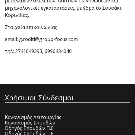
μεταλλικών σκελετών, δικτύων σωληνώσεων και
μηχανολογικές εγκαταστάσεις, με έδρα το Σουσάκι
Κορινθίας.
Στοιχεία επικοινωνίας
email: g.roditi@group-focus.com.
τηλ: 2741049393, 6996434040
Χρήσιμοι Σύνδεσμοι
Κανονισμός Λειτουργίας
Κανονισμός Σπουδών
Οδηγός Σπουδών Π.Ε.
Οδηγός Σπουδών Τ.Ε.