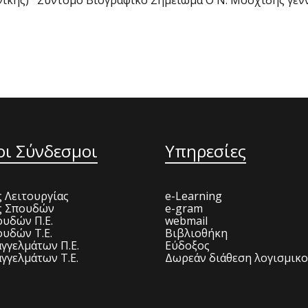
ίκης) Σύντομο Βιογραφικό Σημείωμα Ο Ν. Μοσχίδης γεν
οι Σύνδεσμοι
Υπηρεσίες
 Λειτουργίας
e-Learning
ς Σπουδών
e-gram
υδών Π.Ε.
webmail
υδών Τ.Ε.
Βιβλιοθήκη
γγελμάτων Π.Ε.
Εύδοξος
γγελμάτων Τ.Ε.
Δωρεάν διάθεση λογισμικ