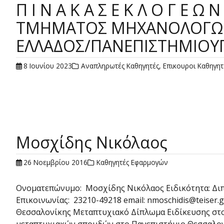
Π Ι Ν Α Κ Α Σ Ε Κ Λ Ο Γ Ε
ΤΜΗΜΑΤΟΣ ΜΗΧΑΝΟΛΟΓΩΝ 
ΕΛΛΑΔΟΣ/ΠΑΝΕΠΙΣΤΗΜΙΟΥ
8 Ιουνίου 2023
Αναπληρωτές Καθηγητές
,
Επικουροι Καθηγητ
Μοσχίδης Νικόλαος
26 Νοεμβρίου 2016
Καθηγητές Εφαρμογών
Ονοματεπώνυμο: Μοσχίδης Νικόλαος Ειδικότητα: Διπ
Επικοινωνίας: 23210-49218 email: nmoschidis@teis
Θεσσαλονίκης Μεταπτυχιακό Δίπλωμα Ειδίκευσης στο