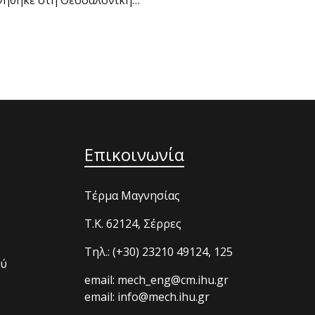
νήθηκε στη Θεσσαλονίκη…
Επικοινωνία
Τέρμα Μαγνησίας
T.K. 62124, Σέρρες
Τηλ.: (+30) 23210 49124, 125
ού
email: mech_eng@cm.ihu.gr
email: info@mech.ihu.gr