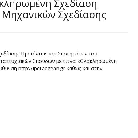
οκληρωμένη Σχεδίαση
ς Μηχανικών Σχεδίασης
χεδίασης Προϊόντων και Συστημάτων του
 Μεταπτυχιακών Σπουδών με τίτλο: «Ολοκληρωμένη
υνση http://ipdi.aegean.gr καθώς και στην