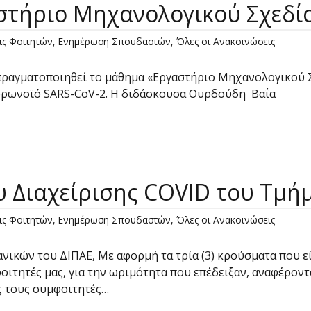
τήριο Μηχανολογικού Σχεδίου
ις Φοιτητών
,
Ενημέρωση Σπουδαστών
,
Όλες οι Ανακοινώσεις
 πραγματοποιηθεί το μάθημα «Εργαστήριο Μηχανολογικού Σ
ορωνοϊό SARS-CoV-2. Η διδάσκουσα Ουρδούδη Βαΐα
 Διαχείρισης COVID του Τμή
ις Φοιτητών
,
Ενημέρωση Σπουδαστών
,
Όλες οι Ανακοινώσεις
κών του ΔΙΠΑΕ, Με αφορμή τα τρία (3) κρούσματα που εί
ιτητές μας, για την ωριμότητα που επέδειξαν, αναφέροντ
ς τους συμφοιτητές…