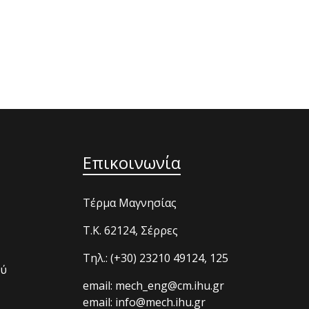
Επικοινωνία
Τέρμα Μαγνησίας
T.K. 62124, Σέρρες
Τηλ.: (+30) 23210 49124, 125
ού
email: mech_eng@cm.ihu.gr
email: info@mech.ihu.gr