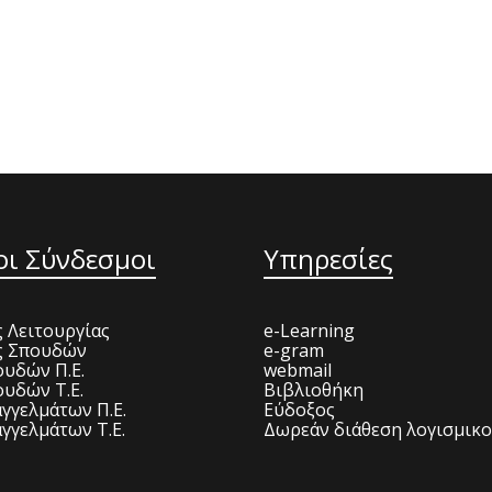
οι Σύνδεσμοι
Υπηρεσίες
 Λειτουργίας
e-Learning
ς Σπουδών
e-gram
υδών Π.Ε.
webmail
υδών Τ.Ε.
Βιβλιοθήκη
γγελμάτων Π.Ε.
Εύδοξος
γγελμάτων Τ.Ε.
Δωρεάν διάθεση λογισμικ