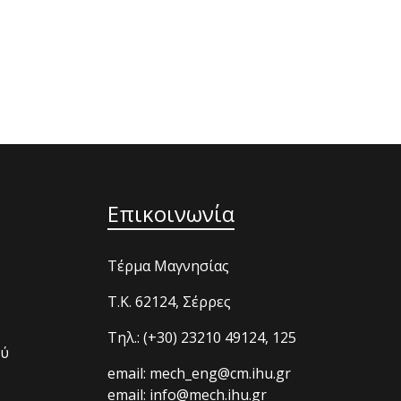
Επικοινωνία
Τέρμα Μαγνησίας
T.K. 62124, Σέρρες
Τηλ.: (+30) 23210 49124, 125
ού
email: mech_eng@cm.ihu.gr
email: info@mech.ihu.gr