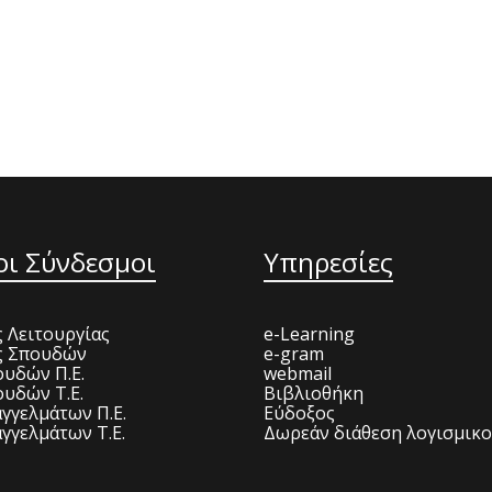
οι Σύνδεσμοι
Υπηρεσίες
 Λειτουργίας
e-Learning
ς Σπουδών
e-gram
υδών Π.Ε.
webmail
υδών Τ.Ε.
Βιβλιοθήκη
γγελμάτων Π.Ε.
Εύδοξος
γγελμάτων Τ.Ε.
Δωρεάν διάθεση λογισμικ