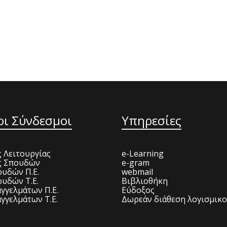
οι Σύνδεσμοι
Υπηρεσίες
 Λειτουργίας
e-Learning
ς Σπουδών
e-gram
υδών Π.Ε.
webmail
υδών Τ.Ε.
Βιβλιοθήκη
γγελμάτων Π.Ε.
Εύδοξος
γγελμάτων Τ.Ε.
Δωρεάν διάθεση λογισμικ