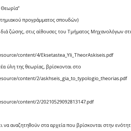
– Θεωρία”
στημιακού προγράμ­ματος σπουδών)
διά ζώσης, στις αίθουσες του Τμή­ματος Μηχανολόγων στις
resource/content/4/Eksetastea_Yli_TheorAskiseis.pdf
έα ύλη της θεωρίας, βρίσκονται στο
resource/content/2/askhseis_gia_to_typologio_theorias.pdf
_resource/content/2/20210529092813147.pdf
πει να αναζητηθούν στα αρχεία που βρίσκονται στην ενότητ