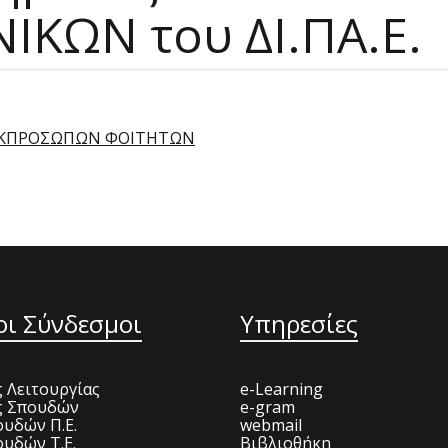
ΙΚΩΝ του ΔΙ.ΠΑ.Ε.
 ΕΚΠΡΟΣΩΠΩΝ ΦΟΙΤΗΤΩΝ
οι Σύνδεσμοι
Υπηρεσίες
 Λειτουργίας
e-Learning
ς Σπουδών
e-gram
υδών Π.Ε.
webmail
υδών Τ.Ε.
Βιβλιοθήκη