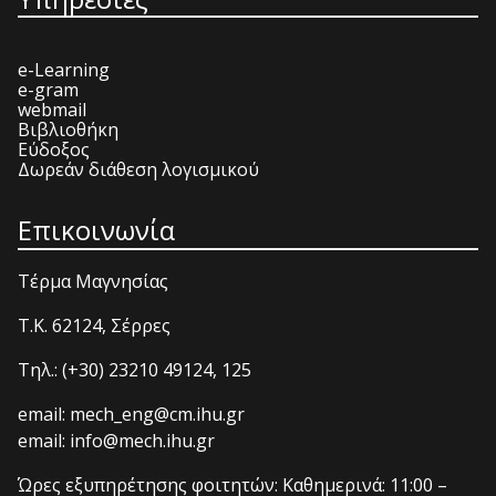
e-Learning
e-gram
webmail
Βιβλιοθήκη
Εύδοξος
Δωρεάν διάθεση λογισμικού
Επικοινωνία
Τέρμα Μαγνησίας
T.K. 62124, Σέρρες
Τηλ.: (+30) 23210 49124, 125
email: mech_eng@cm.ihu.gr
email: info@mech.ihu.gr
Ώρες εξυπηρέτησης φοιτητών: Καθημερινά: 11:00 –