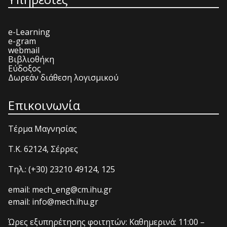
e-Learning
e-gram
webmail
Βιβλιοθήκη
Εύδοξος
Δωρεάν διάθεση λογισμικού
Επικοινωνία
Τέρμα Μαγνησίας
T.K. 62124, Σέρρες
Τηλ.: (+30) 23210 49124, 125
email: mech_eng@cm.ihu.gr
email: info@mech.ihu.gr
Ώρες εξυπηρέτησης φοιτητών: Καθημερινά: 11:00 –