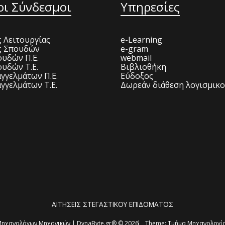
οι Σύνδεσμοι
Υπηρεσίες
 Λειτουργίας
e-Learning
ς Σπουδών
e-gram
υδών Π.Ε.
webmail
υδών Τ.Ε.
Βιβλιοθήκη
γγελμάτων Π.Ε.
Εύδοξος
γγελμάτων Τ.Ε.
Δωρεάν διάθεση λογισμικ
ΑΙΤΗΣΕΙΣ ΣΤΕΓΑΣΤΙΚΟΥ ΕΠΙΔΟΜΑΤΟΣ
ηχανολόγων Μηχανικών | DynaByte.gr® © 2026
Theme:
Τμήμα Μηχανολογία