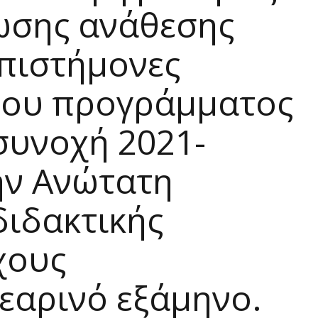
ωσης ανάθεσης
επιστήμονες
 του προγράμματος
συνοχή 2021-
ην Ανώτατη
διδακτικής
χους
 εαρινό εξάμηνο.