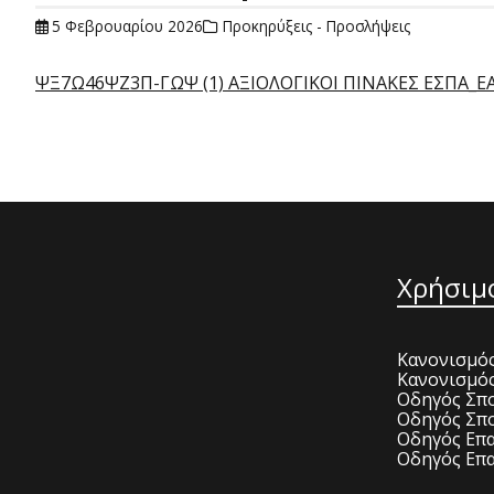
5 Φεβρουαρίου 2026
Προκηρύξεις - Προσλήψεις
ΨΞ7Ω46ΨΖ3Π-ΓΩΨ (1) ΑΞΙΟΛΟΓΙΚΟΙ ΠΙΝΑΚΕΣ ΕΣΠΑ_Ε
Χρήσιμ
Κανονισμός
Κανονισμό
Οδηγός Σπο
Οδηγός Σπο
Οδηγός Επα
Οδηγός Επα