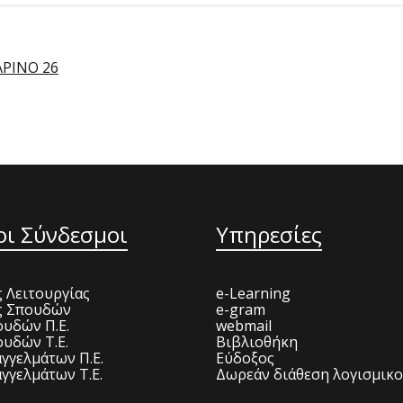
ΑΡΙΝΟ 26
οι Σύνδεσμοι
Υπηρεσίες
 Λειτουργίας
e-Learning
ς Σπουδών
e-gram
υδών Π.Ε.
webmail
υδών Τ.Ε.
Βιβλιοθήκη
γγελμάτων Π.Ε.
Εύδοξος
γγελμάτων Τ.Ε.
Δωρεάν διάθεση λογισμικ