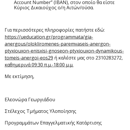
Account Number” (ΙΒΑΝ), στον οποίο θα είστε
Κύριος Δικαιούχος ο/η Αιτών/ούσα.
Για περισσότερες πληροφορίες πατήστε εδώ:
https://ueducation.gr/programmata/gia-
anergous/olokliromenes-paremvaseis-anergon-
ptyxiouxon-enisxisi-gnoseon-ptyxiouxon-dynamikous-
tomeis-anergoi-eos29
ή καλέστε μας στο 2310283272,
καθημερινά 09:30 π.μ.-18:00 μ.μ.
Με εκτίμηση,
Ελεονώρα Γεωργιάδου
Στέλεχος Τμήματος Υλοποίησης
Προγραμμάτων Επαγγελματικής Κατάρτισης