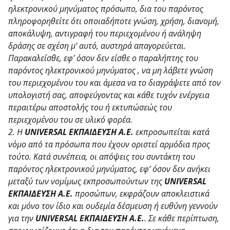
ηλεκτρονικού μηνύματος πρόσωπο, δια του παρόντος
πληροφορηθείτε ότι οποιαδήποτε γνώση, χρήση, διανομή,
αποκάλυψη, αντιγραφή του περιεχομένου ή ανάληψη
δράσης σε σχέση μ’ αυτό, αυστηρά απαγορεύεται.
Παρακαλείσθε, εφ’ όσον δεν είσθε ο παραλήπτης του
παρόντος ηλεκτρονικού μηνύματος , να μη λάβετε γνώση
του περιεχομένου του και άμεσα να το διαγράψετε από τον
υπολογιστή σας, αποφεύγοντας και κάθε τυχόν ενέργεια
περαιτέρω αποστολής του ή εκτυπώσεώς του
περιεχομένου του σε υλικό φορέα.
2. Η
UNIVERSAL ΕΚΠΑΙΔΕΥΣΗ Α.Ε.
εκπροσωπείται κατά
νόμο από τα πρόσωπα που έχουν οριστεί αρμόδια προς
τούτο. Κατά συνέπεια, οι απόψεις του συντάκτη του
παρόντος ηλεκτρονικού μηνύματος, εφ’ όσον δεν ανήκει
μεταξύ των νομίμως εκπροσωπούντων της
UNIVERSAL
ΕΚΠΑΙΔΕΥΣΗ Α.Ε.
προσώπων, εκφράζουν αποκλειστικά
και μόνο τον ίδιο και ουδεμία δέσμευση ή ευθύνη γεννούν
για την
UNIVERSAL ΕΚΠΑΙΔΕΥΣΗ Α.Ε.
. Σε κάθε περίπτωση,