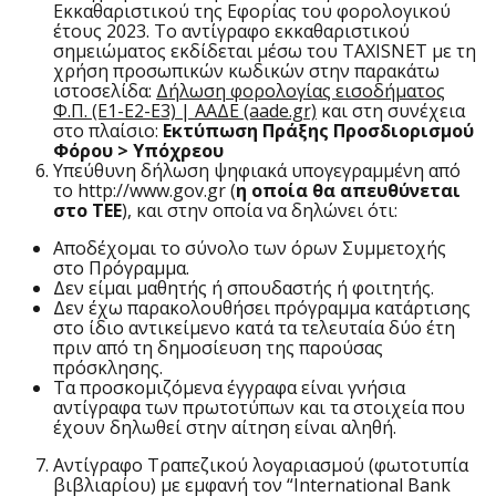
Εκκαθαριστικού της Εφορίας του φορολογικού
έτους 2023.
Το αντίγραφο εκκαθαριστικού
σημειώματος εκδίδεται μέσω του TAXISNET με τη
χρήση προσωπικών κωδικών στην παρακάτω
ιστοσελίδα
:
Δήλωση φορολογίας εισοδήματος
Φ.Π. (Ε1-Ε2-Ε3) | ΑΑΔΕ (aade.gr)
και στη συνέχεια
στο πλαίσιο:
Εκτύπωση Πράξης Προσδιορισμού
Φόρου > Υπόχρεου
Υπεύθυνη δήλωση ψηφιακά υπογεγραμμένη από
το http://www.gov.gr (
η οποία θα απευθύνεται
στο ΤΕΕ
), και στην οποία να δηλώνει ότι:
Αποδέχομαι το σύνολο των όρων Συμμετοχής
στο Πρόγραμμα.
Δεν είμαι μαθητής ή σπουδαστής ή φοιτητής.
Δεν έχω παρακολουθήσει πρόγραμμα κατάρτισης
στο ίδιο αντικείμενο κατά τα τελευταία δύο έτη
πριν από τη δημοσίευση της παρούσας
πρόσκλησης.
Τα προσκομιζόμενα έγγραφα είναι γνήσια
αντίγραφα των πρωτοτύπων και τα στοιχεία που
έχουν δηλωθεί στην αίτηση είναι αληθή.
Αντίγραφο Τραπεζικού λογαριασμού (φωτοτυπία
βιβλιαρίου) με εμφανή τον “International Bank