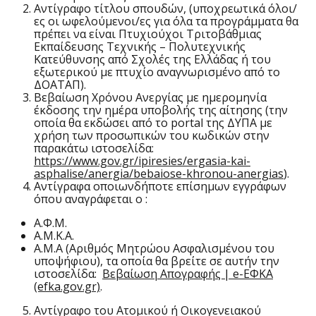
Αντίγραφο τίτλου σπουδών, (υποχρεωτικά όλοι/
ες οι ωφελούμενοι/ες για όλα τα προγράμματα θα
πρέπει να είναι Πτυχιούχοι Τριτοβάθμιας
Εκπαίδευσης Τεχνικής – Πολυτεχνικής
Κατεύθυνσης από Σχολές της Ελλάδας ή του
εξωτερικού με πτυχίο αναγνωρισμένο από το
ΔΟΑΤΑΠ).
Βεβαίωση Χρόνου Ανεργίας
με ημερομηνία
έκδοσης την ημέρα υποβολής της αίτησης
(την
οποία θα εκδώσει από το portal της ΔΥΠΑ με
χρήση των προσωπικών του κωδικών
στην
παρακάτω ιστοσελίδα:
https://www.gov.gr/ipiresies/ergasia-kai-
asphalise/anergia/bebaiose-khronou-anergias
).
Αντίγραφα οποιωνδήποτε επίσημων εγγράφων
όπου αναγράφεται ο :
Α.Φ.Μ.
Α.Μ.Κ.Α.
Α.Μ.Α (Αριθμός Μητρώου Ασφαλισμένου του
υποψήφιου),
τα οποία θα βρείτε σε αυτήν την
ιστοσελίδα:
Βεβαίωση Απογραφής | e-ΕΦΚΑ
(efka.gov.gr)
.
Αντίγραφο του Ατομικού ή Οικογενειακού