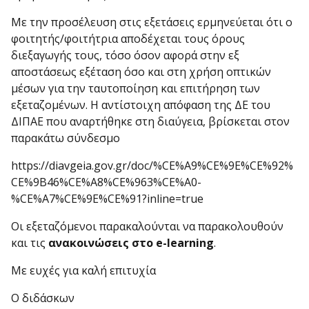
Με την προσέλευση στις εξετάσεις ερμηνεύεται ότι ο
φοιτητής/φοιτήτρια αποδέχεται τους όρους
διεξαγωγής τους, τόσο όσον αφορά στην εξ
αποστάσεως εξέταση όσο και στη χρήση οπτικών
μέσων για την ταυτοποίηση και επιτήρηση των
εξεταζομένων. Η αντίστοιχη απόφαση της ΔΕ του
ΔΙΠΑΕ που αναρτήθηκε στη διαύγεια, βρίσκεται στον
παρακάτω σύνδεσμο
https://diavgeia.gov.gr/doc/%CE%A9%CE%9E%CE%92%
CE%9B46%CE%A8%CE%963%CE%A0-
%CE%A7%CE%9E%CE%91?inline=true
Οι εξεταζόμενοι παρακαλούνται να παρακολουθούν
και τις
ανακοινώσεις στο
e-learning
.
Με ευχές για καλή επιτυχία
Ο διδάσκων