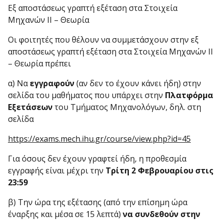
Εξ αποστάσεως γραπτή εξέταση στα Στοιχεία
Μηχανών ΙΙ – Θεωρία
Οι φοιτητές που θέλουν να συμμετάσχουν στην εξ
αποστάσεως γραπτή εξέταση στα Στοιχεία Μηχανών ΙΙ
– Θεωρία πρέπει
α) Να
εγγραφούν
(αν δεν το έχουν κάνει ήδη) στην
σελίδα του μαθήματος που υπάρχει στην
Πλατφόρμα
Εξετάσεων
του Τμήματος Μηχανολόγων, δηλ. στη
σελίδα
https://exams.mech.ihu.gr/course/view.php?id=45
Για όσους δεν έχουν γραφτεί ήδη, η προθεσμία
εγγραφής είναι μέχρι την
Τρίτη 2 Φεβρουαρίου στις
23:59
β) Την ώρα της εξέτασης (από την επίσημη ώρα
έναρξης και μέσα σε 15 λεπτά)
να συνδεθούν στην