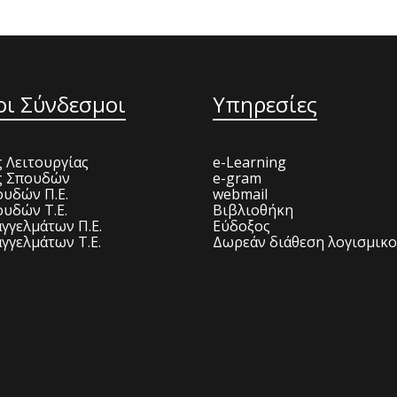
οι Σύνδεσμοι
Υπηρεσίες
 Λειτουργίας
e-Learning
ς Σπουδών
e-gram
υδών Π.Ε.
webmail
υδών Τ.Ε.
Βιβλιοθήκη
γγελμάτων Π.Ε.
Εύδοξος
γγελμάτων Τ.Ε.
Δωρεάν διάθεση λογισμικ