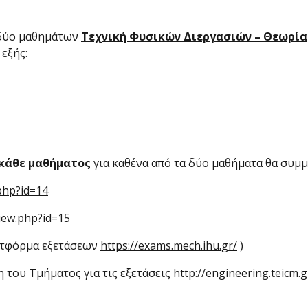
ν δύο μαθημάτων
Τεχνική Φυσικών Διεργασιών – Θεωρία
εξής:
 κάθε μαθήματος
για καθένα από τα δύο μαθήματα θα συμμ
php?id=14
iew.php?id=15
λατφόρμα εξετάσεων
https://exams.mech.ihu.gr/
)
 του Τμήματος για τις εξετάσεις
http://engineering.teicm.g