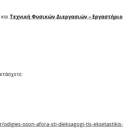
και
Τεχνική Φυσικών Διεργασιών – Εργαστήριο
ετάσχετε:
r/odigies-oson-afora-sti-dieksagogi-tis-eksetastikis-