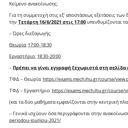
Κείμενο ανακοίνωσης:
Για τη συμμετοχή στις εξ’ αποστάσεως εξετάσεις τω
την
Τετάρτη 16/6/2021 στις 17:00
υπενθυμίζονται τα 
– Ώρες διεξαγωγής:
Θεωρία:
17:00-18:30
Εργαστήριο:
18:30-20:00
–
Πρέπει να γίνει εγγραφή ξεχωριστά στη σελίδα
ΤΦΔ – Θεωρία:
https://exams.mech.ihu.gr/course/view.
ΤΦΔ – Εργαστήριο:
https://exams.mech.ihu.gr/course/v
(και τα δύο μαθήματα εμφανίζονται στην κεντρική π
– Γενικά ισχύουν όσα περιγράφονται στην ανακοίνωση
periodou-iouniou-2021/