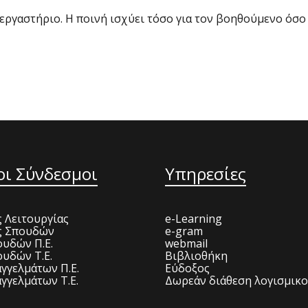
εργαστήριο. Η ποινή ισχύει τόσο για τον βοηθούμενο όσο 
οι Σύνδεσμοι
Υπηρεσίες
 Λειτουργίας
e-Learning
ς Σπουδών
e-gram
υδών Π.Ε.
webmail
υδών Τ.Ε.
Βιβλιοθήκη
γγελμάτων Π.Ε.
Εύδοξος
γγελμάτων Τ.Ε.
Δωρεάν διάθεση λογισμικ