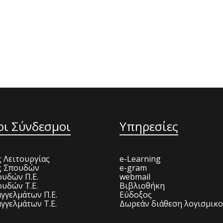
οι Σύνδεσμοι
Υπηρεσίες
 Λειτουργίας
e-Learning
ς Σπουδών
e-gram
υδών Π.Ε.
webmail
υδών Τ.Ε.
Βιβλιοθήκη
γγελμάτων Π.Ε.
Εύδοξος
γγελμάτων Τ.Ε.
Δωρεάν διάθεση λογισμικ