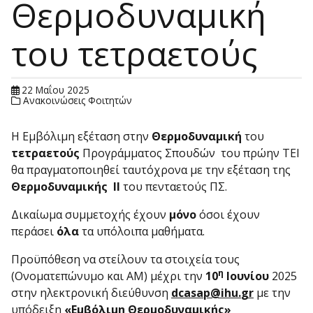
Θερμοδυναμική
του τετραετούς
22 Μαΐου 2025
Ανακοινώσεις Φοιτητών
Η Εμβόλιμη εξέταση στην
Θερμοδυναμική
του
τετραετούς
Προγράμματος Σπουδών του πρώην ΤΕΙ
θα πραγματοποιηθεί ταυτόχρονα με την εξέταση της
Θερμοδυναμικής ΙΙ
του πενταετούς ΠΣ.
Δικαίωμα συμμετοχής έχουν
μόνο
όσοι έχουν
περάσει
όλα
τα υπόλοιπα μαθήματα.
Προϋπόθεση να στείλουν τα στοιχεία τους
η
(Ονοματεπώνυμο και ΑΜ) μέχρι την
10
Ιουνίου
2025
στην ηλεκτρονική διεύθυνση
dcasap@
ihu.
gr
με την
υπόδειξη
«Εμβόλιμη Θερμοδυναμικής»