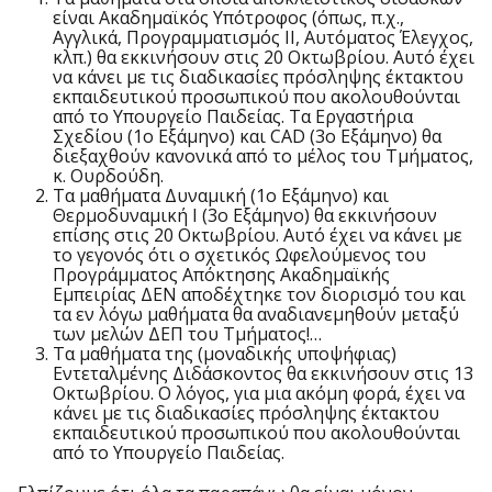
είναι Ακαδημαϊκός Υπότροφος (όπως, π.χ.,
Αγγλικά, Προγραμματισμός ΙΙ, Αυτόματος Έλεγχος,
κλπ.) θα εκκινήσουν στις 20 Οκτωβρίου. Αυτό έχει
να κάνει με τις διαδικασίες πρόσληψης έκτακτου
εκπαιδευτικού προσωπικού που ακολουθούνται
από το Υπουργείο Παιδείας. Τα Εργαστήρια
Σχεδίου (1ο Εξάμηνο) και CAD (3ο Εξάμηνο) θα
διεξαχθούν κανονικά από το μέλος του Τμήματος,
κ. Ουρδούδη.
Τα μαθήματα Δυναμική (1ο Εξάμηνο) και
Θερμοδυναμική Ι (3ο Εξάμηνο) θα εκκινήσουν
επίσης στις 20 Οκτωβρίου. Αυτό έχει να κάνει με
το γεγονός ότι ο σχετικός Ωφελούμενος του
Προγράμματος Απόκτησης Ακαδημαϊκής
Εμπειρίας ΔΕΝ αποδέχτηκε τον διορισμό του και
τα εν λόγω μαθήματα θα αναδιανεμηθούν μεταξύ
των μελών ΔΕΠ του Τμήματος!…
Τα μαθήματα της (μοναδικής υποψήφιας)
Εντεταλμένης Διδάσκοντος θα εκκινήσουν στις 13
Οκτωβρίου. Ο λόγος, για μια ακόμη φορά, έχει να
κάνει με τις διαδικασίες πρόσληψης έκτακτου
εκπαιδευτικού προσωπικού που ακολουθούνται
από το Υπουργείο Παιδείας.