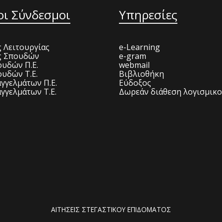
οι Σύνδεσμοι
Υπηρεσίες
 Λειτουργίας
e-Learning
ς Σπουδών
e-gram
υδών Π.Ε.
webmail
υδών Τ.Ε.
Βιβλιοθήκη
γγελμάτων Π.Ε.
Εύδοξος
γγελμάτων Τ.Ε.
Δωρεάν διάθεση λογισμικ
ΑΙΤΗΣΕΙΣ ΣΤΕΓΑΣΤΙΚΟΥ ΕΠΙΔΟΜΑΤΟΣ