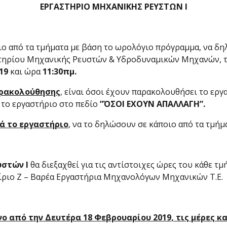
ΕΡΓΑΣΤΗΡΙΟ ΜΗΧΑΝΙΚΗΣ ΡΕΥΣΤΩΝ Ι
ο από τα τμήματα με βάση το ωρολόγιο πρόγραμμα, να δ
τηρίου Μηχανικής Ρευστών & Υδροδυναμικών Μηχανών, το 
19
και ώρα
11:30πμ.
αρακολούθησης
, είναι όσοι έχουν παρακολουθήσει το εργ
 το εργαστήριο στο πεδίο
”ΌΣΟΙ ΕΧΟΥΝ ΑΠΑΛΛΑΓΗ”.
ά το εργαστήριο
, να το δηλώσουν σε κάποιο από τα τμή
υστών Ι
θα διεξαχθεί για τις αντίστοιχες ώρες του κάθε 
ίριο Ζ – Βαρέα Εργαστήρια Μηχανολόγων Μηχανικών Τ.Ε.
νο από την Δευτέρα 18 Φεβρουαρίου 2019, τις μέρες 