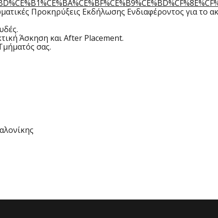
1%CE%BD%CE%B1%CE%BA%CE%BF%CE%B9%CE%BD%CF%8E%C
ματικές Προκηρύξεις Εκδήλωσης Ενδιαφέροντος για το ακα
υδές.
ική Άσκηση και After Placement.
Τμήματός σας.
αλονίκης