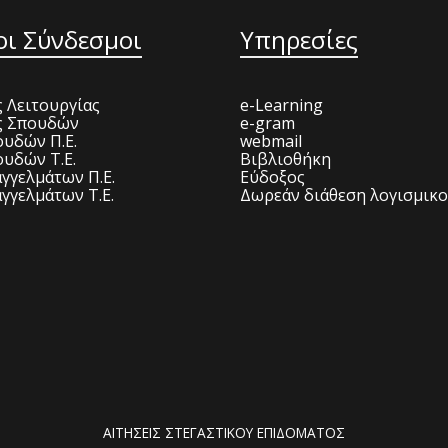
οι Σύνδεσμοι
Υπηρεσίες
 Λειτουργίας
e-Learning
ς Σπουδών
e-gram
υδών Π.Ε.
webmail
υδών Τ.Ε.
Βιβλιοθήκη
γγελμάτων Π.Ε.
Εύδοξος
γγελμάτων Τ.Ε.
Δωρεάν διάθεση λογισμικ
ΑΙΤΗΣΕΙΣ ΣΤΕΓΑΣΤΙΚΟΥ ΕΠΙΔΟΜΑΤΟΣ