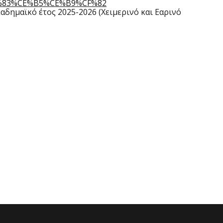
F%83%CE%B5%CE%B9%CF%82
δημαϊκό έτος 2025-2026 (Χειμερινό και Εαρινό