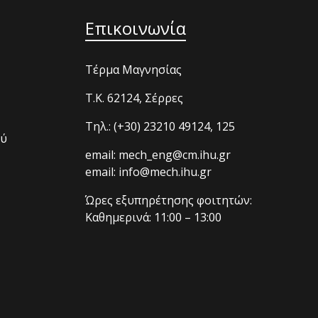
Επικοινωνία
Τέρμα Μαγνησίας
T.K. 62124, Σέρρες
Τηλ.: (+30) 23210 49124, 125
ού
email: mech_eng@cm.ihu.gr
email: info@mech.ihu.gr
Ώρες εξυπηρέτησης φοιτητών:
Καθημερινά: 11:00 – 13:00