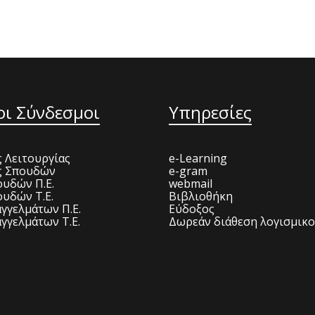
οι Σύνδεσμοι
Υπηρεσίες
 Λειτουργίας
e-Learning
ς Σπουδών
e-gram
υδών Π.Ε.
webmail
υδών Τ.Ε.
Βιβλιοθήκη
γγελμάτων Π.Ε.
Εύδοξος
γγελμάτων Τ.Ε.
Δωρεάν διάθεση λογισμικ