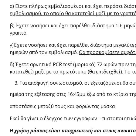
α) Είστε πλήρως εμβολιασμένοι και έχει περάσει διά
εμβολιασμού, το οποίο θα κατατεθεί μαζί με το γραπτ
β) Έχετε νοσήσει και έχει παρέλθει διάστημα 1-6 μην
γραπτό
.
γ)Έχετε νοσήσει και έχει παρέλθει διάστημα μεγαλύτε
ημερών από τον εμβολιασμό.
Θα προσκομίσετε αμφότε
δ) Έχετε αρνητικό PCR test (μοριακό) 72 ωρών πριν τη
κατατεθεί) μαζί με το πρωτότυπο (θα επιδειχθεί)
. Το 
Για αποφυγή συνωστισμού, οι εξεταζόμενοι θα σ
ημέρα της εξέτασης στις 16:45μμ έξω από το κτίριο τ
αποστάσεις μεταξύ τους και φορώντας μάσκα:
Εκεί θα γίνει ο έλεγχος των εγγράφων – πιστοποιητικ
Η χρήση μάσκας είναι υποχρεωτική
και στους ανοικτο