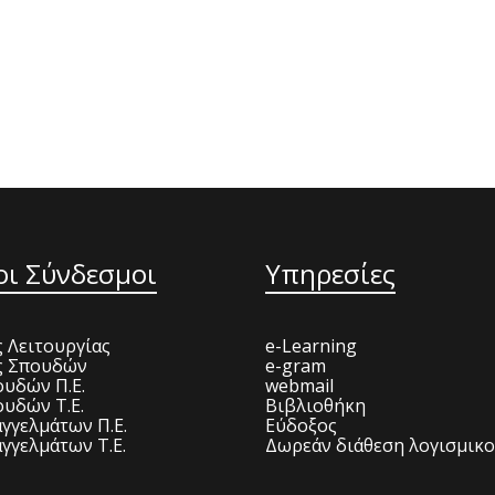
οι Σύνδεσμοι
Υπηρεσίες
 Λειτουργίας
e-Learning
ς Σπουδών
e-gram
υδών Π.Ε.
webmail
υδών Τ.Ε.
Βιβλιοθήκη
γγελμάτων Π.Ε.
Εύδοξος
γγελμάτων Τ.Ε.
Δωρεάν διάθεση λογισμικ