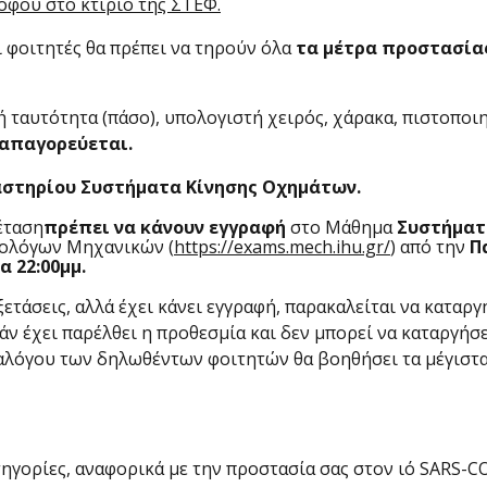
φου στο κτίριο της ΣΤΕΦ.
ι φοιτητές θα πρέπει να τηρούν όλα
τα μέτρα προστασίας
ή ταυτότητα (πάσο), υπολογιστή χειρός, χάρακα, πιστοποι
απαγορεύεται.
αστηρίου Συστήματα Κίνησης Οχημάτων.
έταση
πρέπει να κάνουν εγγραφή
στο Μάθημα
Συστήματ
νολόγων Μηχανικών (
https://exams.mech.ihu.gr/
) από την
Π
α 22:00μμ.
ετάσεις, αλλά έχει κάνει εγγραφή, παρακαλείται να καταργ
. Εάν έχει παρέλθει η προθεσμία και δεν μπορεί να καταργ
ταλόγου των δηλωθέντων φοιτητών θα βοηθήσει τα μέγιστ
τηγορίες, αναφορικά με την προστασία σας στον ιό SARS-CO