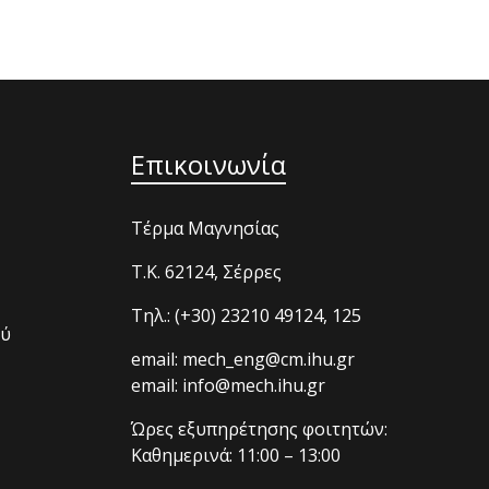
Επικοινωνία
Τέρμα Μαγνησίας
T.K. 62124, Σέρρες
Τηλ.: (+30) 23210 49124, 125
ού
email: mech_eng@cm.ihu.gr
email: info@mech.ihu.gr
Ώρες εξυπηρέτησης φοιτητών:
Καθημερινά: 11:00 – 13:00