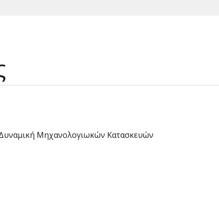
ς
 Δυναμική Μηχανολoγιωκών Κατασκευών