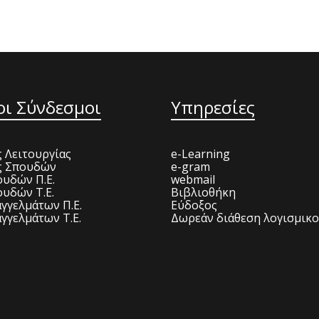
οι Σύνδεσμοι
Υπηρεσίες
 Λειτουργίας
e-Learning
ς Σπουδών
e-gram
υδών Π.Ε.
webmail
υδών Τ.Ε.
Βιβλιοθήκη
γγελμάτων Π.Ε.
Εύδοξος
γγελμάτων Τ.Ε.
Δωρεάν διάθεση λογισμικ