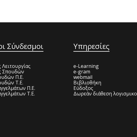
οι Σύνδεσμοι
Υπηρεσίες
 Λειτουργίας
e-Learning
ς Σπουδών
e-gram
υδών Π.Ε.
webmail
υδών Τ.Ε.
Βιβλιοθήκη
γγελμάτων Π.Ε.
Εύδοξος
γγελμάτων Τ.Ε.
Δωρεάν διάθεση λογισμικ