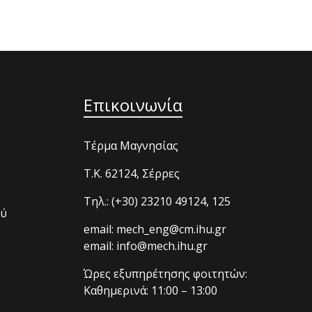
Επικοινωνία
Τέρμα Μαγνησίας
T.K. 62124, Σέρρες
Τηλ.: (+30) 23210 49124, 125
ού
email: mech_eng@cm.ihu.gr
email: info@mech.ihu.gr
Ώρες εξυπηρέτησης φοιτητών:
Καθημερινά: 11:00 – 13:00