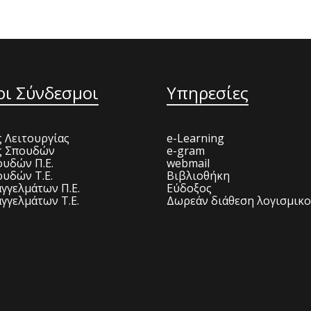
οι Σύνδεσμοι
Υπηρεσίες
 Λειτουργίας
e-Learning
ς Σπουδών
e-gram
υδών Π.Ε.
webmail
υδών Τ.Ε.
Βιβλιοθήκη
γγελμάτων Π.Ε.
Εύδοξος
γγελμάτων Τ.Ε.
Δωρεάν διάθεση λογισμικ