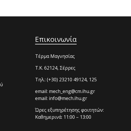
Επικοινωνία
Τέρμα Μαγνησίας
T.K. 62124, Σέρρες
Τηλ.: (+30) 23210 49124, 125
ού
email: mech_eng@cm.ihu.gr
email: info@mech.ihu.gr
Ώρες εξυπηρέτησης φοιτητών:
Καθημερινά: 11:00 – 13:00