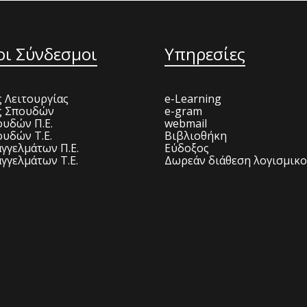
οι Σύνδεσμοι
Υπηρεσίες
 Λειτουργίας
e-Learning
ς Σπουδών
e-gram
υδών Π.Ε.
webmail
υδών Τ.Ε.
Βιβλιοθήκη
γγελμάτων Π.Ε.
Εύδοξος
γγελμάτων Τ.Ε.
Δωρεάν διάθεση λογισμικ