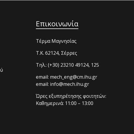
Επικοινωνία
Τέρμα Μαγνησίας
T.K. 62124, Σέρρες
Τηλ.: (+30) 23210 49124, 125
ού
email: mech_eng@cm.ihu.gr
email: info@mech.ihu.gr
Ώρες εξυπηρέτησης φοιτητών:
Καθημερινά: 11:00 – 13:00